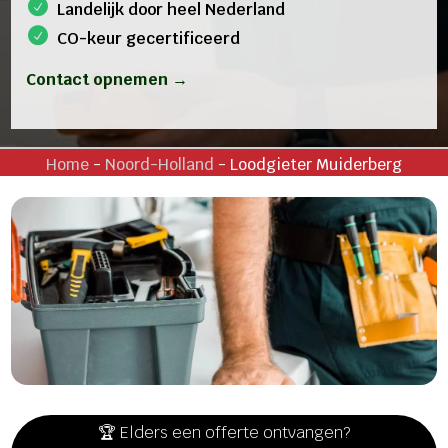
Landelijk door heel Nederland
CO-keur gecertificeerd
Contact opnemen →
Home
-
Noord-Holland
-
Loodgieter Muiderberg
🏆 Elders een offerte ontvangen?