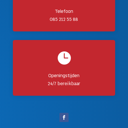
Telefoon
085 212 55 88

Openingstijden
24/7 bereikbaar