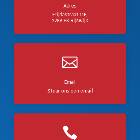
Adres
Frijdastraat 11F,
2288 EX Rijswijk

Email
Stuur ons een email
