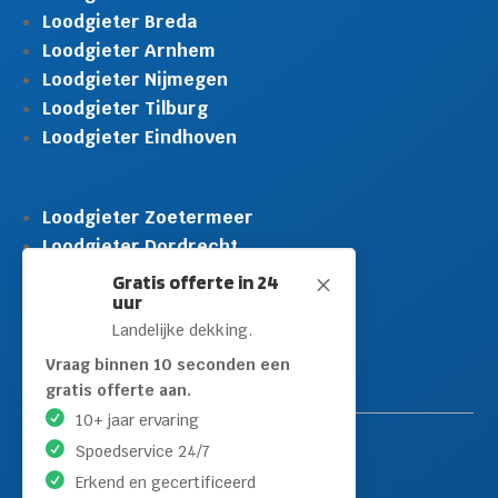
Loodgieter Breda
Loodgieter Arnhem
Loodgieter Nijmegen
Loodgieter Tilburg
Loodgieter Eindhoven
Loodgieter Zoetermeer
Loodgieter Dordrecht
Loodgieter Rijswijk
Gratis offerte in 24
M
uur
Loodgieter Schiedam
Landelijke dekking.
Loodgieter Leidschendam
Loodgieter Hilversum
Vraag binnen 10 seconden een
gratis offerte aan.
10+ jaar ervaring
Spoedservice 24/7
Erkend en gecertificeerd