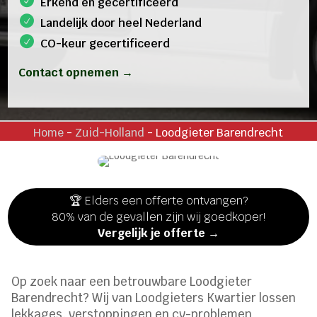
Erkend en gecertificeerd
Landelijk door heel Nederland
CO-keur gecertificeerd
Contact opnemen →
Home
-
Zuid-Holland
-
Loodgieter Barendrecht
🏆 Elders een offerte ontvangen?
80% van de gevallen zijn wij goedkoper!
Vergelijk je offerte →
Op zoek naar een betrouwbare Loodgieter
Barendrecht? Wij van Loodgieters Kwartier lossen
lekkages, verstoppingen en cv-problemen