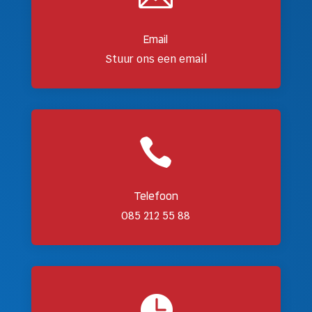
Email
Stuur ons een email

Telefoon
085 212 55 88
