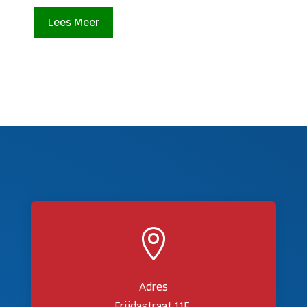
Lees Meer

Adres
Frijdastraat 11F,