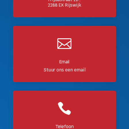
2288 EX Rijswijk

Email
Stuur ons een email

Telefoon