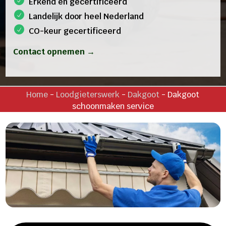
Erkend en gecertificeerd
Landelijk door heel Nederland
CO-keur gecertificeerd
Contact opnemen →
Home
-
Loodgieterswerk
-
Dakgoot
-
Dakgoot
schoonmaken service