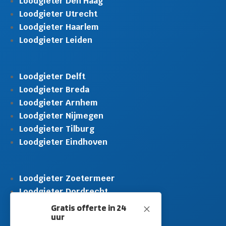
Loodgieter Den Haag
Loodgieter Utrecht
Loodgieter Haarlem
Loodgieter Leiden
Loodgieter Delft
Loodgieter Breda
Loodgieter Arnhem
Loodgieter Nijmegen
Loodgieter Tilburg
Loodgieter Eindhoven
Loodgieter Zoetermeer
Loodgieter Dordrecht
Loodgieter Rijswijk
Gratis offerte in 24
M
uur
Loodgieter Schiedam