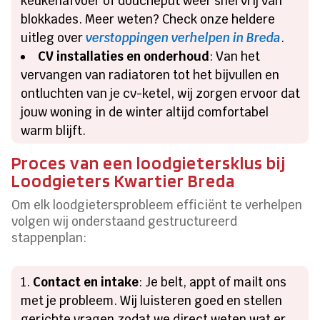
keukenafvoer of doucheput weer snel vrij van
blokkades. Meer weten? Check onze heldere
uitleg over
verstoppingen verhelpen in Breda
.
CV installaties en onderhoud
: Van het
vervangen van radiatoren tot het bijvullen en
ontluchten van je cv-ketel, wij zorgen ervoor dat
jouw woning in de winter altijd comfortabel
warm blijft.
Proces van een loodgietersklus bij
Loodgieters Kwartier Breda
Om elk loodgietersprobleem efficiënt te verhelpen
volgen wij onderstaand gestructureerd
stappenplan:
Contact en intake
: Je belt, appt of mailt ons
met je probleem. Wij luisteren goed en stellen
gerichte vragen zodat we direct weten wat er