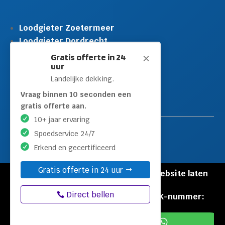
Loodgieter Zoetermeer
Loodgieter Dordrecht
Loodgieter Rijswijk
Gratis offerte in 24
M
uur
Loodgieter Schiedam
Landelijke dekking.
Loodgieter Leidschendam
Loodgieter Hilversum
Vraag binnen 10 seconden een
gratis offerte aan.
10+ jaar ervaring
Spoedservice 24/7
Erkend en gecertificeerd
Gratis offerte in 24 uur
© Copyright Loodgieters Kwartier |
Website laten
maken door Flexamedia
Direct bellen
Privacyverklaring
|
Disclaimer
|
KVK-nummer:
60471840

