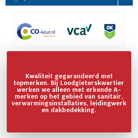
Kwaliteit gegarandeerd met
topmerken. Bij Loodgieterskwartier
werken we alleen met erkende A-
merken op het gebied van sanitair,
verwarmingsinstallaties, leidingwerk
en dakbedekking.