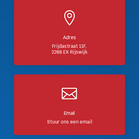

Adres
Frijdastraat 11F,
2288 EX Rijswijk

Email
Stuur ons een email