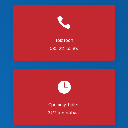

Telefoon
085 212 55 88

Openingstijden
24/7 bereikbaar