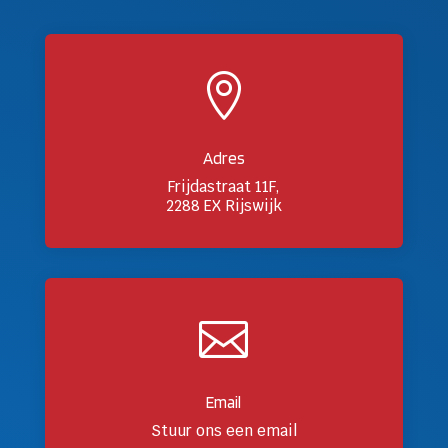

Adres
Frijdastraat 11F,
2288 EX Rijswijk

Email
Stuur ons een email