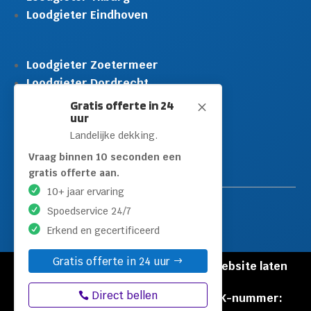
Loodgieter Eindhoven
Loodgieter Zoetermeer
Loodgieter Dordrecht
Loodgieter Rijswijk
Gratis offerte in 24
M
uur
Loodgieter Schiedam
Landelijke dekking.
Loodgieter Leidschendam
Loodgieter Hilversum
Vraag binnen 10 seconden een
gratis offerte aan.
10+ jaar ervaring
Spoedservice 24/7
Erkend en gecertificeerd
Gratis offerte in 24 uur
© Copyright Loodgieters Kwartier |
Website laten
maken door Flexamedia
Direct bellen
Privacyverklaring
|
Disclaimer
|
KVK-nummer: