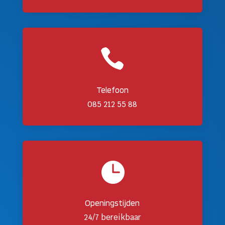

Telefoon
085 212 55 88

Openingstijden
24/7 bereikbaar