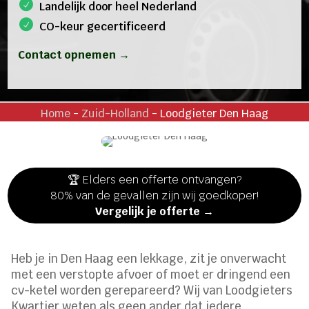
Landelijk door heel Nederland
CO-keur gecertificeerd
Contact opnemen →
Home
-
Zuid-Holland
-
Loodgieter Den Haag
🏆 Elders een offerte ontvangen?
80% van de gevallen zijn wij goedkoper!
Vergelijk je offerte →
Heb je in Den Haag een lekkage, zit je onverwacht
met een verstopte afvoer of moet er dringend een
cv-ketel worden gerepareerd? Wij van Loodgieters
Kwartier weten als geen ander dat iedere