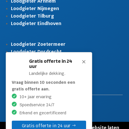
Loodgieter Arnhem
Loodgieter Nijmegen
Loodgieter Tilburg
Loodgieter Eindhoven
Loodgieter Zoetermeer
Loodgieter Dordrecht
Loodgieter Rijswijk
Gratis offerte in 24
M
uur
Loodgieter Schiedam
Landelijke dekking.
Loodgieter Leidschendam
Loodgieter Hilversum
Vraag binnen 10 seconden een
gratis offerte aan.
10+ jaar ervaring
Spoedservice 24/7
Erkend en gecertificeerd
Gratis offerte in 24 uur
© Copyright Loodgieters Kwartier |
Website laten