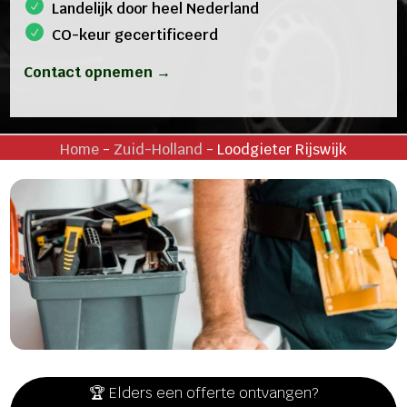
Landelijk door heel Nederland
CO-keur gecertificeerd
Contact opnemen →
Home
-
Zuid-Holland
-
Loodgieter Rijswijk
🏆 Elders een offerte ontvangen?