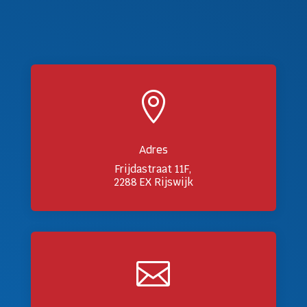

Adres
Frijdastraat 11F,
2288 EX Rijswijk
