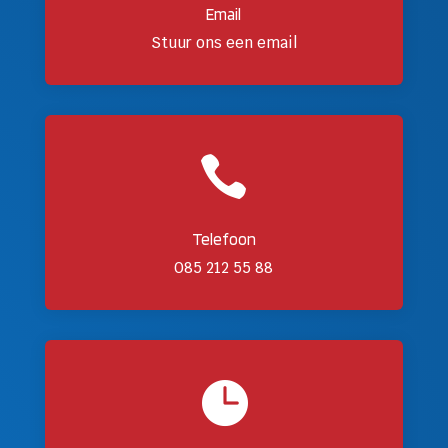
Email
Stuur ons een email

Telefoon
085 212 55 88
