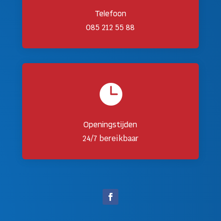
Telefoon
085 212 55 88

Openingstijden
24/7 bereikbaar