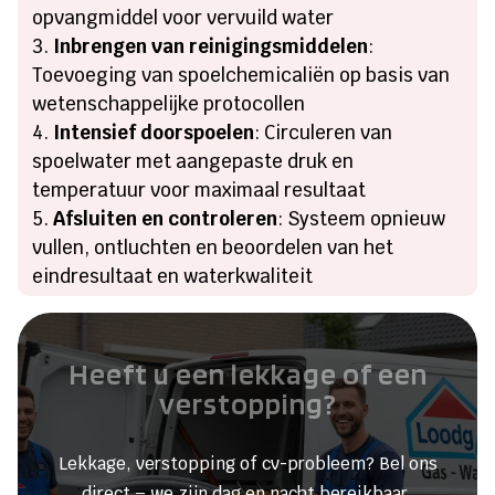
opvangmiddel voor vervuild water
Inbrengen van reinigingsmiddelen
:
Toevoeging van spoelchemicaliën op basis van
wetenschappelijke protocollen
Intensief doorspoelen
: Circuleren van
spoelwater met aangepaste druk en
temperatuur voor maximaal resultaat
Afsluiten en controleren
: Systeem opnieuw
vullen, ontluchten en beoordelen van het
eindresultaat en waterkwaliteit
Heeft u een lekkage of een
verstopping?
Lekkage, verstopping of cv-probleem? Bel ons
direct – we zijn dag en nacht bereikbaar.