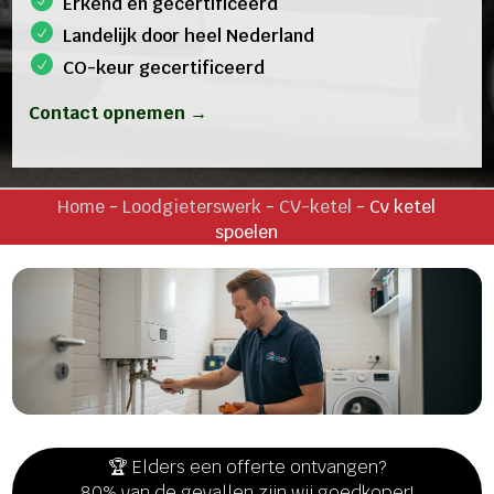
Erkend en gecertificeerd
Landelijk door heel Nederland
CO-keur gecertificeerd
Contact opnemen →
Home
-
Loodgieterswerk
-
CV-ketel
-
Cv ketel
spoelen
🏆 Elders een offerte ontvangen?
80% van de gevallen zijn wij goedkoper!