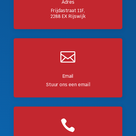
Adres
Frijdastraat 11F,
2288 EX Rijswijk

Email
Stuur ons een email
