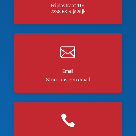
Frijdastraat 11F,
2288 EX Rijswijk

Email
Stuur ons een email
