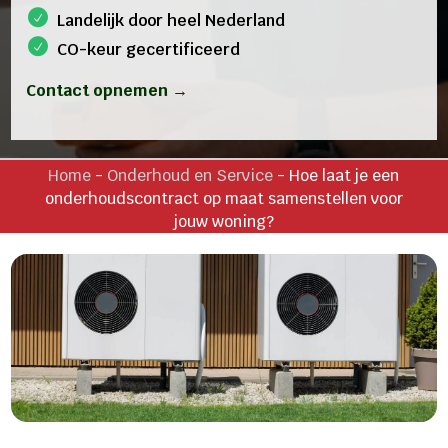
Landelijk door heel Nederland
CO-keur gecertificeerd
Contact opnemen →
Home
-
Onderhoud en Service
-
Hoe laat je een
onderhoudscontract op maat samenstellen voor
jouw woning?