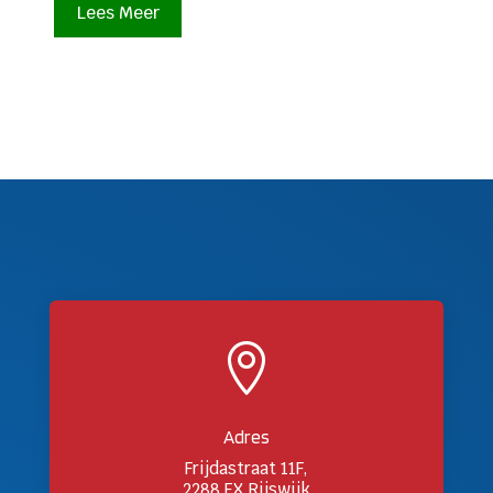
Lees Meer

Adres
Frijdastraat 11F,
2288 EX Rijswijk