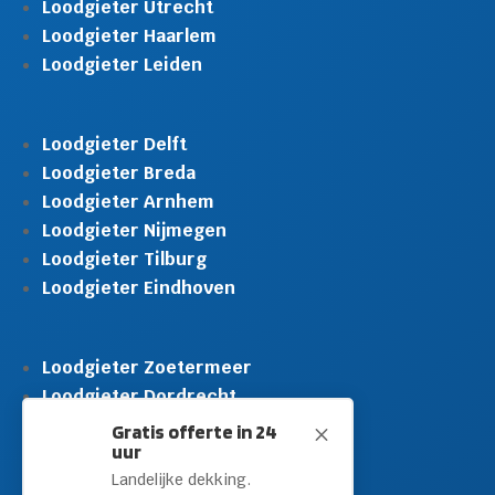
Loodgieter Utrecht
Loodgieter Haarlem
Loodgieter Leiden
Loodgieter Delft
Loodgieter Breda
Loodgieter Arnhem
Loodgieter Nijmegen
Loodgieter Tilburg
Loodgieter Eindhoven
Loodgieter Zoetermeer
Loodgieter Dordrecht
Loodgieter Rijswijk
Gratis offerte in 24
M
uur
Loodgieter Schiedam
Landelijke dekking.
Loodgieter Leidschendam