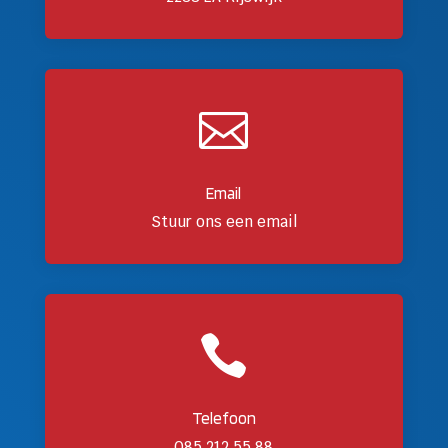

Email
Stuur ons een email

Telefoon
085 212 55 88