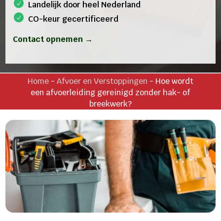
Landelijk door heel Nederland
CO-keur gecertificeerd
Contact opnemen →
Home
-
Afvoer en Verstoppingen
-
Hoe wordt
een afvoerleiding gereinigd zonder hak- of
breekwerk?