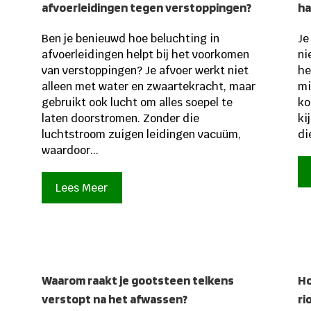
afvoerleidingen tegen verstoppingen?
ha
Ben je benieuwd hoe beluchting in
Je
afvoerleidingen helpt bij het voorkomen
ni
van verstoppingen? Je afvoer werkt niet
he
alleen met water en zwaartekracht, maar
mi
gebruikt ook lucht om alles soepel te
ko
laten doorstromen. Zonder die
ki
luchtstroom zuigen leidingen vacuüm,
di
waardoor...
Lees Meer
Waarom raakt je gootsteen telkens
Ho
verstopt na het afwassen?
ri