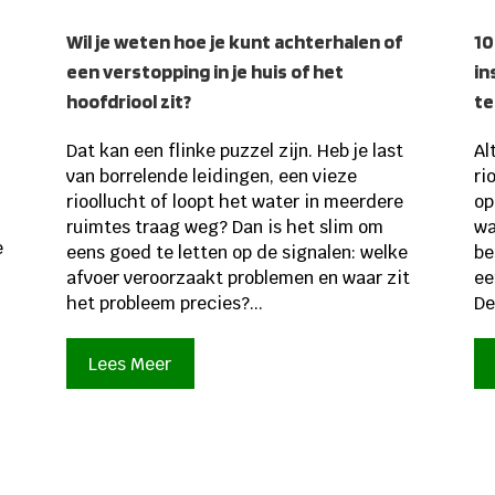
Wil je weten hoe je kunt achterhalen of
10
een verstopping in je huis of het
in
hoofdriool zit?
te
Dat kan een flinke puzzel zijn. Heb je last
Al
van borrelende leidingen, een vieze
ri
rioollucht of loopt het water in meerdere
op
ruimtes traag weg? Dan is het slim om
wa
e
eens goed te letten op de signalen: welke
be
afvoer veroorzaakt problemen en waar zit
ee
het probleem precies?...
De
Lees Meer