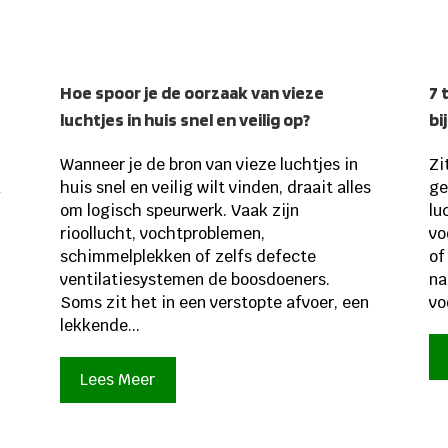
Hoe spoor je de oorzaak van vieze
7 
luchtjes in huis snel en veilig op?
bi
Wanneer je de bron van vieze luchtjes in
Zi
k
huis snel en veilig wilt vinden, draait alles
ge
om logisch speurwerk. Vaak zijn
lu
rioollucht, vochtproblemen,
vo
schimmelplekken of zelfs defecte
of
ventilatiesystemen de boosdoeners.
na
Soms zit het in een verstopte afvoer, een
vo
lekkende...
Lees Meer