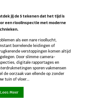
tdek jij de 5 tekenen dat het tijd is
or een rioolinspectie met moderne
chnieken.
oblemen als een nare rioollucht,
nstant borrelende leidingen of
rugkerende verstoppingen komen altijd
gelegen. Door slimme camera-
specties, digitale rapportages en
terdrukmetingen sporen vakmensen
el de oorzaak van ellende op zonder
uw tuin of vloer...
Lees Meer