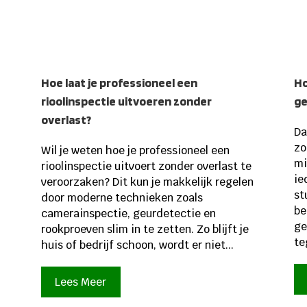
Hoe laat je professioneel een
Ho
rioolinspectie uitvoeren zonder
ge
overlast?
Da
zo
Wil je weten hoe je professioneel een
mi
rioolinspectie uitvoert zonder overlast te
ie
veroorzaken? Dit kun je makkelijk regelen
st
door moderne technieken zoals
be
camerainspectie, geurdetectie en
ge
rookproeven slim in te zetten. Zo blijft je
te
huis of bedrijf schoon, wordt er niet...
Lees Meer