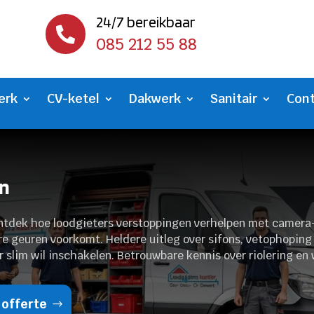
24/7 bereikbaar

085 212 55 88
erk
CV-ketel
Dakwerk
Sanitair
Con
en
 Ontdek hoe loodgieters verstoppingen verhelpen met camera
e geuren voorkomt. Heldere uitleg over sifons, vetophoping e
 slim wil inschakelen. Betrouwbare kennis over riolering en
 offerte