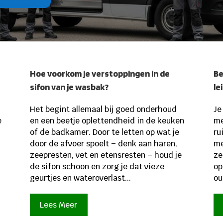
Hoe voorkom je verstoppingen in de
Be
sifon van je wasbak?
le
Het begint allemaal bij goed onderhoud
Je
e
en een beetje oplettendheid in de keuken
me
of de badkamer. Door te letten op wat je
ru
door de afvoer spoelt – denk aan haren,
me
zeepresten, vet en etensresten – houd je
ze
de sifon schoon en zorg je dat vieze
op
geurtjes en wateroverlast...
ou
Lees Meer