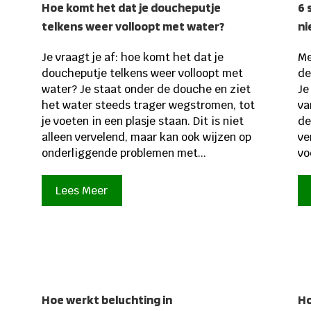
Hoe komt het dat je doucheputje
6 
telkens weer volloopt met water?
ni
Je vraagt je af: hoe komt het dat je
Me
doucheputje telkens weer volloopt met
de
water? Je staat onder de douche en ziet
Je
het water steeds trager wegstromen, tot
va
je voeten in een plasje staan. Dit is niet
de
alleen vervelend, maar kan ook wijzen op
ve
onderliggende problemen met...
vo
Lees Meer
k
Hoe werkt beluchting in
Ho