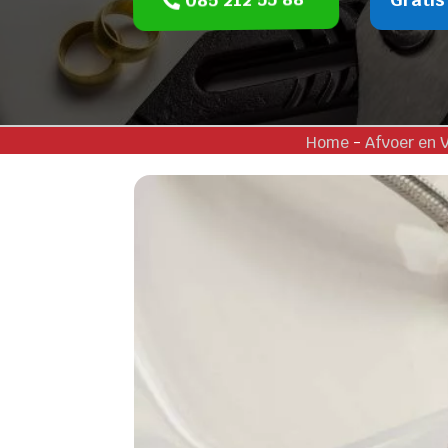
Home
-
Afvoer en 