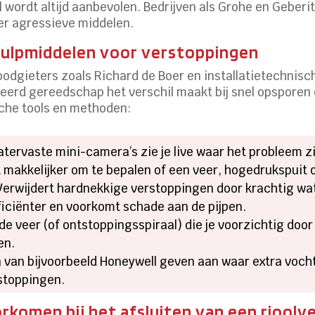
 wordt altijd aanbevolen. Bedrijven als Grohe en Geber
er agressieve middelen.
hulpmiddelen voor verstoppingen
loodgieters zoals Richard de Boer en installatietechnis
seerd gereedschap het verschil maakt bij snel opsporen 
che tools en methoden:
atervaste mini-camera’s zie je live waar het probleem z
 makkelijker om te bepalen of een veer, hogedrukspuit o
erwijdert hardnekkige verstoppingen door krachtig wate
ficiënter en voorkomt schade aan de pijpen.
e veer (of ontstoppingsspiraal) die je voorzichtig door 
en.
van bijvoorbeeld Honeywell geven aan waar extra vocht
stoppingen.
komen bij het afsluiten van een rioolv