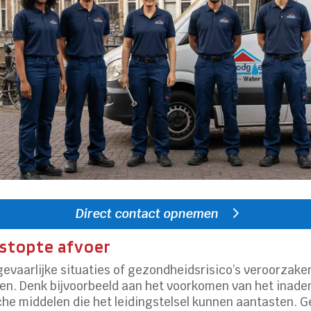
Direct contact opnemen
erstopte afvoer
evaarlijke situaties of gezondheidsrisico’s veroorzaken.
en. Denk bijvoorbeeld aan het voorkomen van het inade
he middelen die het leidingstelsel kunnen aantasten. G