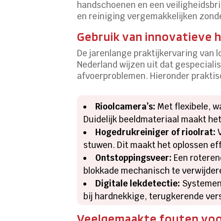
handschoenen en een veiligheidsbril
en reiniging vergemakkelijken zond
Gebruik van innovatieve 
De jarenlange praktijkervaring van 
Nederland wijzen uit dat gespeciali
afvoerproblemen. Hieronder praktis
Rioolcamera’s:
Met flexibele, w
Duidelijk beeldmateriaal maakt het
Hogedrukreiniger of rioolrat:
V
stuwen. Dit maakt het oplossen ef
Ontstoppingsveer:
Een roterend
blokkade mechanisch te verwijder
Digitale lekdetectie:
Systemen 
bij hardnekkige, terugkerende ver
Veelgemaakte fouten voor