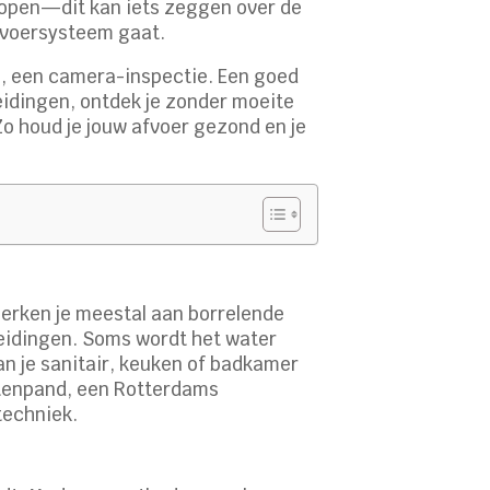
eglopen—dit kan iets zeggen over de
afvoersysteem gaat.
ten, een camera-inspectie. Een goed
leidingen, ontdek je zonder moeite
Zo houd je jouw afvoer gezond en je
herken je meestal aan borrelende
leidingen. Soms wordt het water
n je sanitair, keuken of badkamer
htenpand, een Rotterdams
techniek.