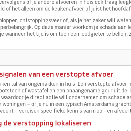
k vervolgens of je andere afvoeren in huis ook traag le
eld of het alleen om de keukenafvoer of juist het hoofd
en plopper, ontstoppingsveer of, als je het zeker wilt we
 superbelangrijk. Op deze manier voorkom je schade aan 
e wanneer het tijd is om toch een loodgieter te bellen. 
e signalen van een verstopte afvoer
aken tal van ongemakken in huis. Een verstopte afvoer 
gootsteen of wastafel en een onaangename geur uit de 
 waardoor je direct actie wilt ondernemen om schade aa
n woningen – of je nu in een typisch Amsterdams grac
woont – vereisen specifieke kennis van riool- en afvoer
g de verstopping lokaliseren