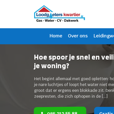
Home
Over ons
Leidingw
Hoe spoor je snel en vei
je woning?
Het begint allemaal met goed opletten: hoo
je nare luchtjes of loopt het water niet m
groot dat er ergens een blokkade zit. Den
zeepresten, die zich ophopen in de […]
085 212 55 88
Gratis