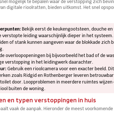
 snel mogelijk te bepalen waar de verstopping zich bev
n digitale rioolratten, bieden uitkomst. Het snel opspo
oerpunten:
Bekijk eerst de keukengootsteen, douche en wa
verstopte leiding waarschijnlijk dieper in het systeem.
iden of stank kunnen aangeven waar de blokkade zich be
g.
de overloopopeningen bij bijvoorbeeld het bad of de was
ge verstopping in het leidingwerk daarachter.
ur:
Gebruik een rioolcamera voor een exacter beeld. Dit
ken zoals Ridgid en Rothenberger leveren betrouwba
toilet door. Loopproblemen in meerdere ruimtes wijzen 
 riool buiten de woning.
n en typen verstoppingen in huis
paalt vaak de aanpak. Hieronder de meest voorkomende