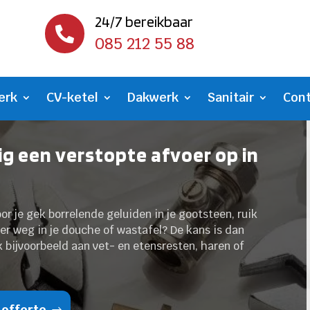
24/7 bereikbaar

085 212 55 88
erk
CV-ketel
Dakwerk
Sanitair
Con
lig een verstopte afvoer op in
r je gek borrelende geluiden in je gootsteen, ruik
eer weg in je douche of wastafel? De kans is dan
k bijvoorbeeld aan vet- en etensresten, haren of
 offerte