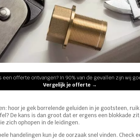
s een offerte ontvangen? In 90% van de gevallen zijn wij g
Vergelijk je offerte →
n: hoor je gek borrelende geluiden in je gootsteen, ruik 
el? De kans is dan groot dat er ergens een blokkade zit
ie zich ophopen in de leidingen.
le handelingen kun je de oorzaak snel vinden. Check eer