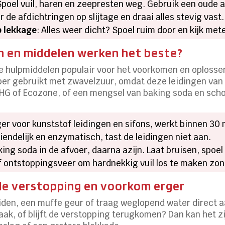
Spoel vuil, haren en zeepresten weg. Gebruik een oude a
r de afdichtringen op slijtage en draai alles stevig vast.
p lekkage
: Alles weer dicht? Spoel ruim door en kijk me
n en middelen werken het beste?
ve hulpmiddelen populair voor het voorkomen en oplossen
r gebruikt met zwavelzuur, omdat deze leidingen van 
n HG of Ecozone, of een mengsel van baking soda en sc
iger voor kunststof leidingen en sifons, werkt binnen 30
riendelijk en enzymatisch, tast de leidingen niet aan.
aking soda in de afvoer, daarna azijn. Laat bruisen, spo
of ontstoppingsveer om hardnekkig vuil los te maken zo
nde verstopping en voorkom erger
den, een muffe geur of traag weglopend water direct aan 
zaak, of blijft de verstopping terugkomen? Dan kan het zi