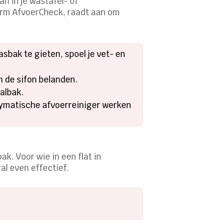
n in je wastafel- of
form AfvoerCheck, raadt aan om
sbak te gieten, spoel je vet- en
n de sifon belanden.
valbak.
zymatische afvoerreiniger werken
ak. Voor wie in een flat in
al even effectief.