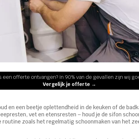
s een offerte ontvangen? In 90% van de gevallen zijn wij g
Vergelijk je offerte →
oud en een beetje oplettendheid in de keuken of de badk
zeepresten, vet en etensresten – houd je de sifon schoon
le routine zoals het regelmatig schoonmaken van het ze