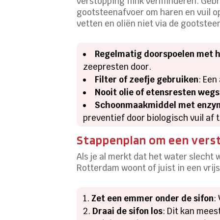
verstopping flink verminderen. Gebr
gootsteenafvoer om haren en vuil op
vetten en oliën niet via de gootstee
Regelmatig doorspoelen met 
zeepresten door.
Filter of zeefje gebruiken
: Een
Nooit olie of etensresten weg
Schoonmaakmiddel met enzy
preventief door biologisch vuil af 
Stappenplan om een verst
Als je al merkt dat het water slecht
Rotterdam woont of juist in een vri
Zet een emmer onder de sifon
:
Draai de sifon los
: Dit kan mee