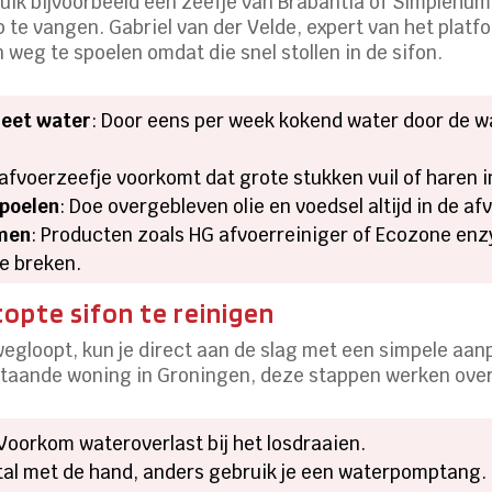
uik bijvoorbeeld een zeefje van Brabantia of Simplehuma
 te vangen. Gabriel van der Velde, expert van het plat
n weg te spoelen omdat die snel stollen in de sifon.
heet water
: Door eens per week kokend water door de wa
 afvoerzeefje voorkomt dat grote stukken vuil of haren i
spoelen
: Doe overgebleven olie en voedsel altijd in de af
men
: Producten zoals HG afvoerreiniger of Ecozone en
te breken.
opte sifon te reinigen
 wegloopt, kun je direct aan de slag met een simpele aanp
jstaande woning in Groningen, deze stappen werken over
 Voorkom wateroverlast bij het losdraaien.
stal met de hand, anders gebruik je een waterpomptang.