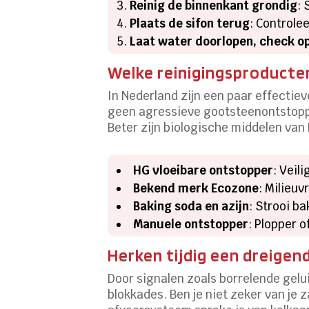
Reinig de binnenkant grondig
: 
Plaats de sifon terug
: Controlee
Laat water doorlopen, check o
Welke reinigingsproducte
In Nederland zijn een paar effectie
geen agressieve gootsteenontstoppe
Beter zijn biologische middelen va
HG vloeibare ontstopper
: Veil
Bekend merk Ecozone
: Milieuv
Baking soda en azijn
: Strooi b
Manuele ontstopper
: Plopper 
Herken tijdig een dreige
Door signalen zoals borrelende gelui
blokkades. Ben je niet zeker van je 