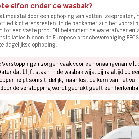
te sifon onder de wasbak?
at meestal door een ophoping van vetten, zeepresten, ha
offiedik of etensresten. In de badkamer zijn het vooral
 tot een vaste prop. Dit belemmert de waterafvoer en z
 installaties binnen de Europese branchevereniging FEC
ze dagelijkse ophoping.
: Verstoppingen zorgen vaak voor een onaangename luch
Water dat blijft staan in de wasbak wijst bijna altijd op
lopper helpt soms tijdelijk, maar lost de kern van het vuil
e door de verstopping wordt gedrukt geeft een herkenba