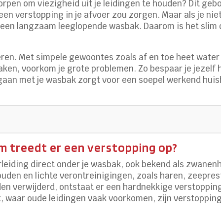
worpen om viezigheid uit je leidingen te houden? Dit ge
een verstopping in je afvoer zou zorgen. Maar als je niet
of een langzaam leeglopende wasbak. Daarom is het slim o
eren. Met simpele gewoontes zoals af en toe heet water
aken, voorkom je grote problemen. Zo bespaar je jezelf 
mgaan met je wasbak zorgt voor een soepel werkend hui
m treedt er een verstopping op?
rleiding direct onder je wasbak, ook bekend als zwanenha
houden en lichte verontreinigingen, zoals haren, zeepre
den verwijderd, ontstaat er een hardnekkige verstopping
, waar oude leidingen vaak voorkomen, zijn verstoppin