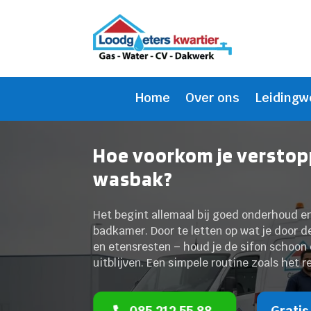
Home
Over ons
Leidingw
Hoe voorkom je verstopp
wasbak?
Het begint allemaal bij goed onderhoud e
badkamer. Door te letten op wat je door d
en etensresten – houd je de sifon schoon 
uitblijven. Een simpele routine zoals het 
085 212 55 88
Gratis