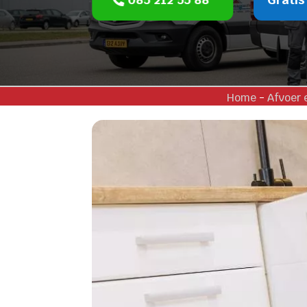
Home
-
Afvoer 