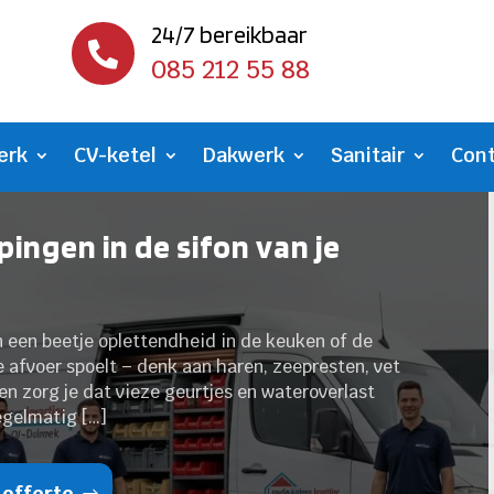
24/7 bereikbaar

085 212 55 88
erk
CV-ketel
Dakwerk
Sanitair
Con
ingen in de sifon van je
n een beetje oplettendheid in de keuken of de
e afvoer spoelt – denk aan haren, zeepresten, vet
en zorg je dat vieze geurtjes en wateroverlast
regelmatig […]
 offerte