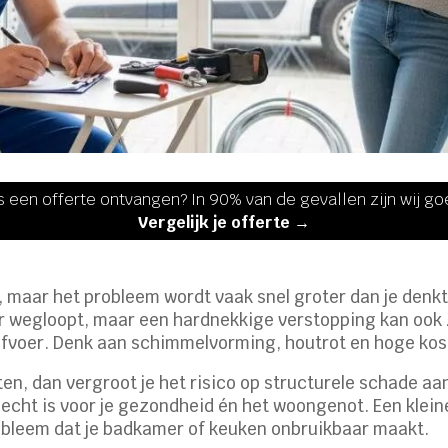
s een offerte ontvangen? In 90% van de gevallen zijn wij g
Vergelijk je offerte →
, maar het probleem wordt vaak snel groter dan je denkt.
er wegloopt, maar een hardnekkige verstopping kan ook
 afvoer. Denk aan schimmelvorming, houtrot en hoge kos
ten, dan vergroot je het risico op structurele schade aa
 slecht is voor je gezondheid én het woongenot. Een kle
robleem dat je badkamer of keuken onbruikbaar maakt.