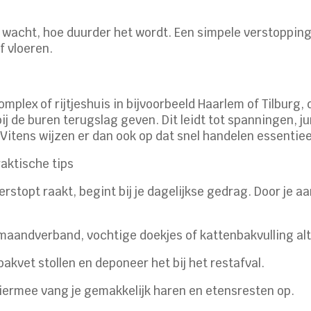
wacht, hoe duurder het wordt. Een simpele verstopping v
f vloeren.
lex of rijtjeshuis in bijvoorbeeld Haarlem of Tilburg, da
j de buren terugslag geven. Dit leidt tot spanningen, ju
itens wijzen er dan ook op dat snel handelen essentieel
aktische tips
stopt raakt, begint bij je dagelijkse gedrag. Door je a
 maandverband, vochtige doekjes of kattenbakvulling alti
bakvet stollen en deponeer het bij het restafval.
Hiermee vang je gemakkelijk haren en etensresten op.