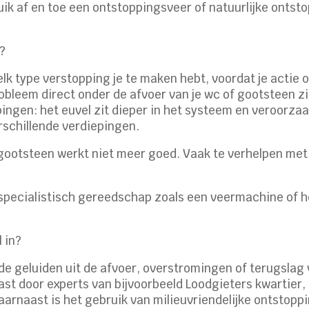
ruik af en toe een ontstoppingsveer of natuurlijke onts
r?
elk type verstopping je te maken hebt, voordat je acti
obleem direct onder de afvoer van je wc of gootsteen zi
ppingen: het euvel zit dieper in het systeem en veroorz
rschillende verdiepingen.
 gootsteen werkt niet meer goed. Vaak te verhelpen me
s specialistisch gereedschap zoals een veermachine of 
 in?
nde geluiden uit de afvoer, overstromingen of terugslag v
t door experts van bijvoorbeeld Loodgieters kwartier,
aarnaast is het gebruik van milieuvriendelijke ontstop