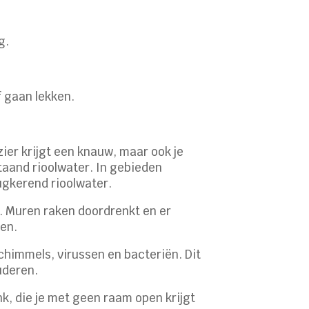
g.
 gaan lekken.
zier krijgt een knauw, maar ook je
staand rioolwater. In gebieden
ugkerend rioolwater.
. Muren raken doordrenkt en er
ren.
chimmels, virussen en bacteriën. Dit
uderen.
, die je met geen raam open krijgt