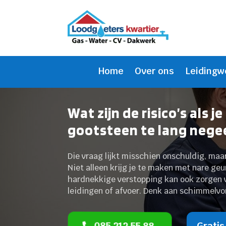
Home
Over ons
Leidingw
Wat zijn de risico’s als 
gootsteen te lang nege
Die vraag lijkt misschien onschuldig, maa
Niet alleen krijg je te maken met nare ge
hardnekkige verstopping kan ook zorgen v
leidingen of afvoer. Denk aan schimmelvo
085 212 55 88
Gratis