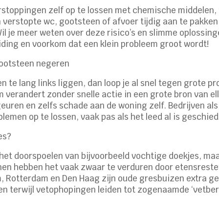
stoppingen zelf op te lossen met chemische middelen, 
n verstopte wc, gootsteen of afvoer tijdig aan te pakken
il je meer weten over deze risico’s en slimme oplossing
iding en voorkom dat een klein probleem groot wordt!
gootsteen negeren
n te lang links liggen, dan loop je al snel tegen grote p
m verandert zonder snelle actie in een grote bron van e
uren en zelfs schade aan de woning zelf. Bedrijven al
emen op te lossen, vaak pas als het leed al is geschied
es?
 het doorspoelen van bijvoorbeeld vochtige doekjes, m
en hebben het vaak zwaar te verduren door etensresten, 
m, Rotterdam en Den Haag zijn oude gresbuizen extra ge
en terwijl vetophopingen leiden tot zogenaamde ‘vetber