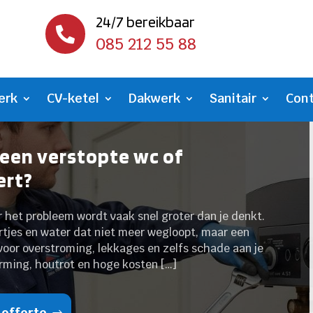
24/7 bereikbaar

085 212 55 88
erk
CV-ketel
Dakwerk
Sanitair
Con
je een verstopte wc of
ert?
r het probleem wordt vaak snel groter dan je denkt.
urtjes en water dat niet meer wegloopt, maar een
oor overstroming, lekkages en zelfs schade aan je
rming, houtrot en hoge kosten […]
 offerte