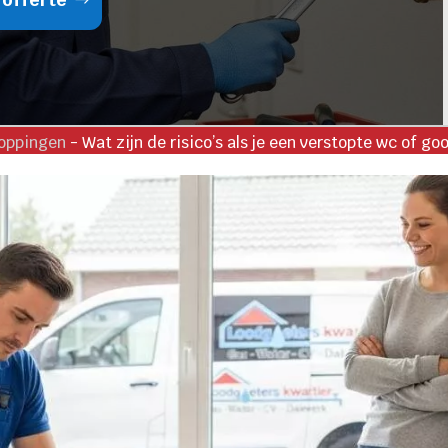
toppingen
-
Wat zijn de risico’s als je een verstopte wc of g