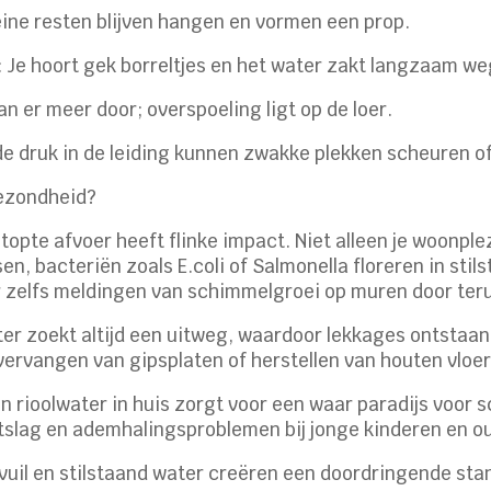
leine resten blijven hangen en vormen een prop.
 Je hoort gek borreltjes en het water zakt langzaam we
an er meer door; overspoeling ligt op de loer.
e druk in de leiding kunnen zwakke plekken scheuren of
 gezondheid?
opte afvoer heeft flinke impact. Niet alleen je woonple
en, bacteriën zoals E.coli of Salmonella floreren in stil
r zelfs meldingen van schimmelgroei op muren door ter
er zoekt altijd een uitweg, waardoor lekkages ontstaan
ervangen van gipsplaten of herstellen van houten vloe
 rioolwater in huis zorgt voor een waar paradijs voor s
itslag en ademhalingsproblemen bij jonge kinderen en o
il en stilstaand water creëren een doordringende stank