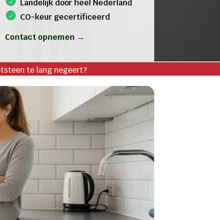
Landelijk door heel Nederland
CO-keur gecertificeerd
Contact opnemen →
ootsteen te lang negeert?