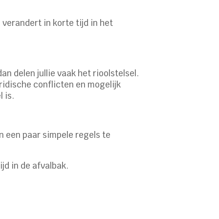
erandert in korte tijd in het
n delen jullie vaak het rioolstelsel.
ridische conflicten en mogelijk
 is.
an een paar simpele regels te
jd in de afvalbak.