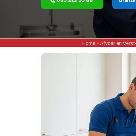
Home
-
Afvoer en Vers