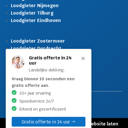
Loodgieter Nijmegen
Loodgieter Tilburg
Loodgieter Eindhoven
Loodgieter Zoetermeer
Loodgieter Dordrecht
Loodgieter Rijswijk
Gratis offerte in 24
M
uur
Loodgieter Schiedam
Landelijke dekking.
Loodgieter Leidschendam
Loodgieter Hilversum
Vraag binnen 10 seconden een
gratis offerte aan.
10+ jaar ervaring
Spoedservice 24/7
Erkend en gecertificeerd
Gratis offerte in 24 uur
© Copyright Loodgieters Kwartier |
Website laten