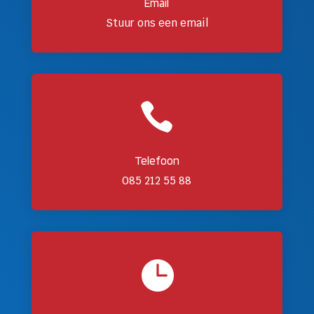
Email
Stuur ons een email

Telefoon
085 212 55 88
