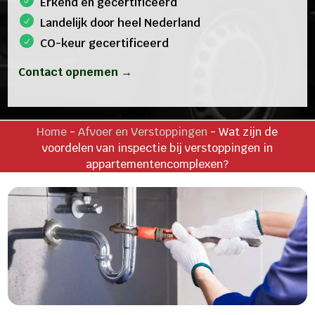
Erkend en gecertificeerd
Landelijk door heel Nederland
CO-keur gecertificeerd
Contact opnemen →
Home
-
Afvoer en Verstoppingen
-
Wat zijn de
voordelen van inspectie bij verstoppingen in
appartementencomplexen?