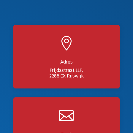

Adres
Frijdastraat 11F,
2288 EX Rijswijk
