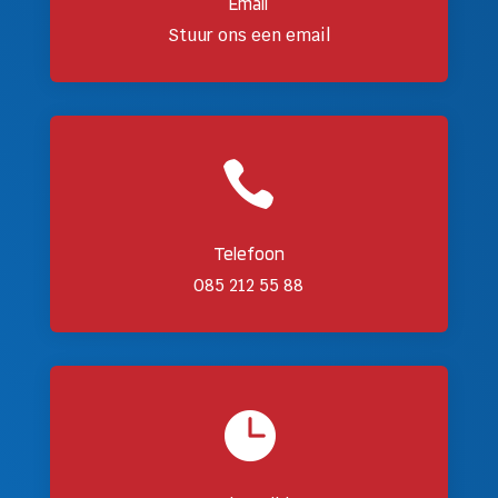
Email
Stuur ons een email

Telefoon
085 212 55 88
