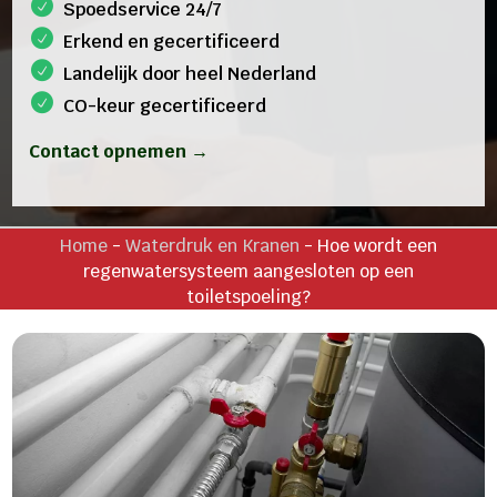
Spoedservice 24/7
Erkend en gecertificeerd
Landelijk door heel Nederland
CO-keur gecertificeerd
Contact opnemen →
Home
-
Waterdruk en Kranen
-
Hoe wordt een
regenwatersysteem aangesloten op een
toiletspoeling?