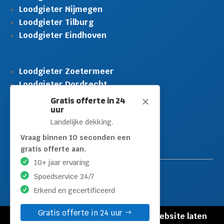
Loodgieter Nijmegen
Loodgieter Tilburg
Loodgieter Eindhoven
Loodgieter Zoetermeer
Loodgieter Dordrecht
Loodgieter Rijswijk
Gratis offerte in 24
M
uur
Loodgieter Schiedam
Landelijke dekking.
Loodgieter Leidschendam
Loodgieter Hilversum
Vraag binnen 10 seconden een
gratis offerte aan.
10+ jaar ervaring
Spoedservice 24/7
Erkend en gecertificeerd
Gratis offerte in 24 uur
© Copyright Loodgieters Kwartier |
Website laten