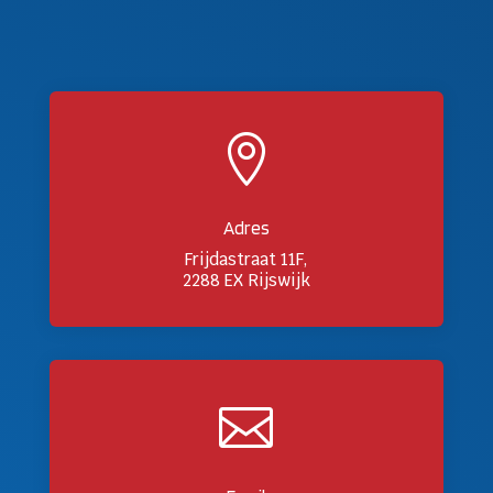

Adres
Frijdastraat 11F,
2288 EX Rijswijk
