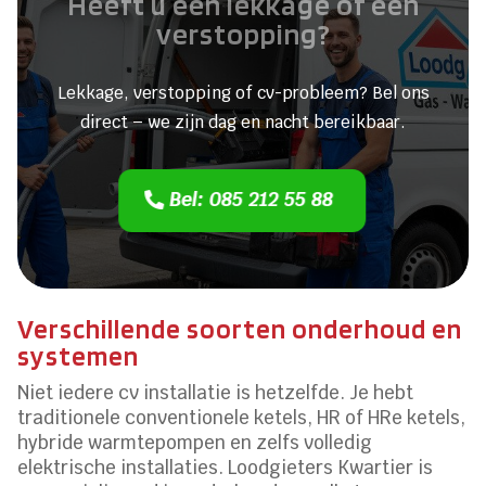
Heeft u een lekkage of een
verstopping?
Lekkage, verstopping of cv-probleem? Bel ons
direct – we zijn dag en nacht bereikbaar.
Bel: 085 212 55 88
Verschillende soorten onderhoud en
systemen
Niet iedere cv installatie is hetzelfde. Je hebt
traditionele conventionele ketels, HR of HRe ketels,
hybride warmtepompen en zelfs volledig
elektrische installaties. Loodgieters Kwartier is