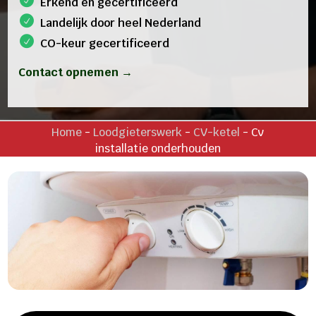
Erkend en gecertificeerd
Landelijk door heel Nederland
CO-keur gecertificeerd
Contact opnemen →
Home
-
Loodgieterswerk
-
CV-ketel
-
Cv
installatie onderhouden