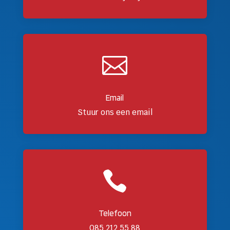

Email
Stuur ons een email

Telefoon
085 212 55 88