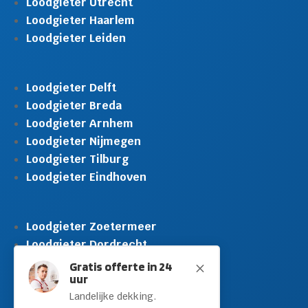
Loodgieter Utrecht
Loodgieter Haarlem
Loodgieter Leiden
Loodgieter Delft
Loodgieter Breda
Loodgieter Arnhem
Loodgieter Nijmegen
Loodgieter Tilburg
Loodgieter Eindhoven
Loodgieter Zoetermeer
Loodgieter Dordrecht
Loodgieter Rijswijk
Gratis offerte in 24
M
uur
Loodgieter Schiedam
Landelijke dekking.
Loodgieter Leidschendam