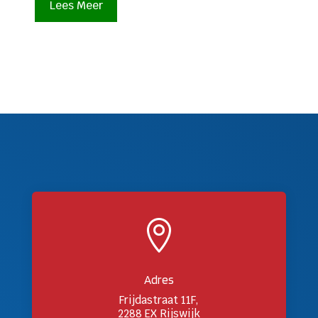
Lees Meer

Adres
Frijdastraat 11F,
2288 EX Rijswijk