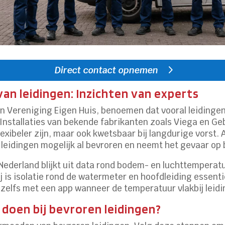
Direct contact opnemen
an leidingen: Inzichten van experts
van Vereniging Eigen Huis, benoemen dat vooral leidinge
 Installaties van bekende fabrikanten zoals Viega en G
exibeler zijn, maar ook kwetsbaar bij langdurige vorst. 
e leidingen mogelijk al bevroren en neemt het gevaar op 
 Nederland blijkt uit data rond bodem- en luchttemperat
rbij is isolatie rond de watermeter en hoofdleiding esse
elfs met een app wanneer de temperatuur vlakbij leidin
doen bij bevroren leidingen?