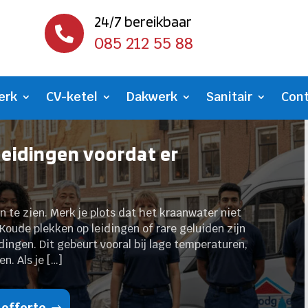
24/7 bereikbaar

085 212 55 88
erk
CV-ketel
Dakwerk
Sanitair
Con
leidingen voordat er
n te zien. Merk je plots dat het kraanwater niet
Koude plekken op leidingen of rare geluiden zijn
dingen. Dit gebeurt vooral bij lage temperaturen,
n. Als je […]
 offerte