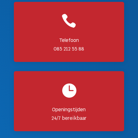

Telefoon
085 212 55 88

Openingstijden
24/7 bereikbaar