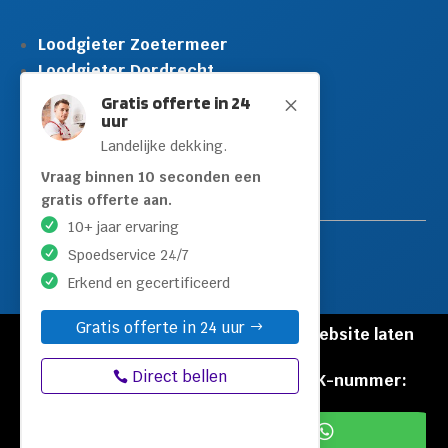
Loodgieter Zoetermeer
Loodgieter Dordrecht
Loodgieter Rijswijk
Gratis offerte in 24
M
uur
Loodgieter Schiedam
Landelijke dekking.
Loodgieter Leidschendam
Loodgieter Hilversum
Vraag binnen 10 seconden een
gratis offerte aan.
10+ jaar ervaring
Spoedservice 24/7
Erkend en gecertificeerd
Gratis offerte in 24 uur
© Copyright Loodgieters Kwartier |
Website laten
maken door Flexamedia
Direct bellen
Privacyverklaring
|
Disclaimer
|
KVK-nummer:
60471840

