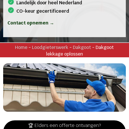
Landelijk door heel Nederland
CO-keur gecertificeerd
Contact opnemen →
Home
-
Loodgieterswerk
-
Dakgoot
-
Dakgoot
lekkage oplossen
🏆 Elders een offerte ontvangen?