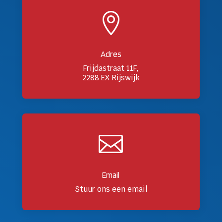

Adres
Frijdastraat 11F,
2288 EX Rijswijk

Email
Stuur ons een email