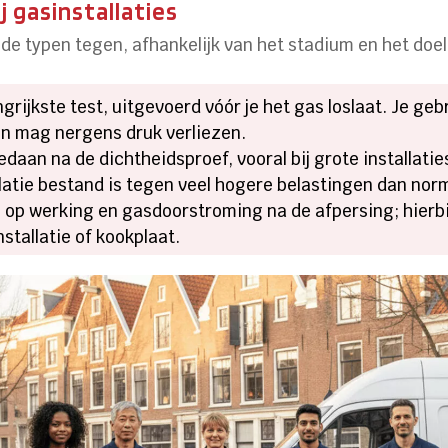
 gasinstallaties
nde typen tegen, afhankelijk van het stadium en het doel
ngrijkste test, uitgevoerd vóór je het gas loslaat. Je gebr
en mag nergens druk verliezen.
aan na de dichtheidsproef, vooral bij grote installaties
llatie bestand is tegen veel hogere belastingen dan norma
 op werking en gasdoorstroming na de afpersing; hierbij k
stallatie of kookplaat.