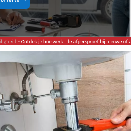
iligheid
-
Ontdek je hoe werkt de afpersproef bij nieuwe of 