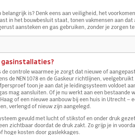
zo belangrijk is? Denk eens aan veiligheid, het voorkome
vast in het bouwbesluit staat, tonen vakmensen aan dat 
gerust aansteken en gas gebruiken, zonder je zorgen te
 gasinstallaties?
is de controle waarmee je zorgt dat nieuwe of aangepast
lgens de NEN 1078 en de Gaskeur richtlijnen, veelgebruikt
fpersproef toon je aan dat je leidingsysteem voldoet a
j gas mag aansluiten. Of je nu werkt aan een bestaande
 Haag of een nieuwe aanbouw bij een huis in Utrecht – ee
gen, verlengd of nieuw zijn aangelegd.
ysteem gevuld met lucht of stikstof en onder druk gezet. 
en zichtbaar doordat de druk zakt. Zo grijp je in voordat
 of hoge kosten door gaslekkages.