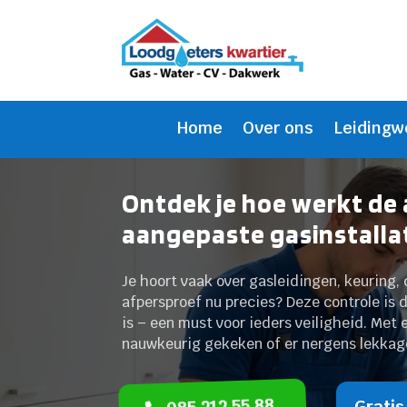
Home
Over ons
Leidingw
Ontdek je hoe werkt de 
aangepaste gasinstalla
Je hoort vaak over gasleidingen, keuring, 
afpersproef nu precies? Deze controle is d
is – een must voor ieders veiligheid. Met
nauwkeurig gekeken of er nergens lekkage
085 212 55 88
Gratis