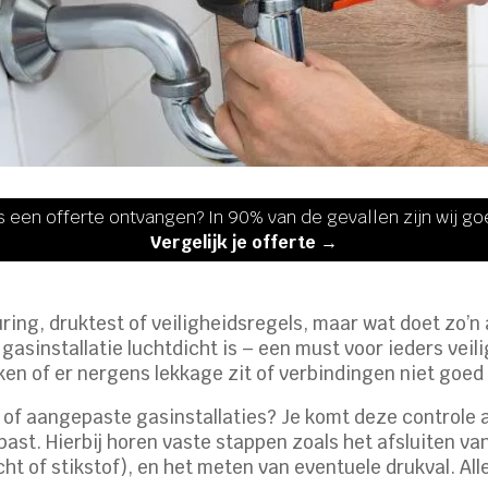
s een offerte ontvangen? In 90% van de gevallen zijn wij g
Vergelijk je offerte →
uring, druktest of veiligheidsregels, maar wat doet zo’
e gasinstallatie luchtdicht is – een must voor ieders vei
en of er nergens lekkage zit of verbindingen niet goed
of aangepaste gasinstallaties? Je komt deze controle al
past. Hierbij horen vaste stappen zoals het afsluiten van
t of stikstof), en het meten van eventuele drukval. Allee