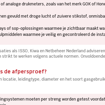
 of analoge drukmeters, zoals van het merk GOK of Hon
nen gevuld met droge lucht of zuivere stikstof, onmisba
ays of sop-oplossingen waarmee je zichtbaar maakt waa
lpmiddelen waarmee je veilig en gecontroleerd de instal
saties als ISSO, Kiwa en Netbeheer Nederland adviseren
 strikt te werken volgens actuele normen. Onvoldoende
ns de afpersproef?
van locatie, leidingtype, diameter en het soort gasgebru
dingsystemen moeten per streng worden getest voorda