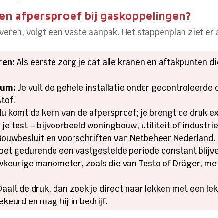
en afpersproef bij gaskoppelingen?
everen, volgt een vaste aanpak. Het stappenplan ziet er a
ren:
Als eerste zorg je dat alle kranen en aftakpunten di
ium:
Je vult de gehele installatie onder gecontroleerde
tof.
u komt de kern van de afpersproef; je brengt de druk ex
e je test – bijvoorbeeld woningbouw, utiliteit of industr
Bouwbesluit en voorschriften van Netbeheer Nederland.
et gedurende een vastgestelde periode constant blijve
keurige manometer, zoals die van Testo of Dräger, met
aalt de druk, dan zoek je direct naar lekken met een lek
ekeurd en mag hij in bedrijf.