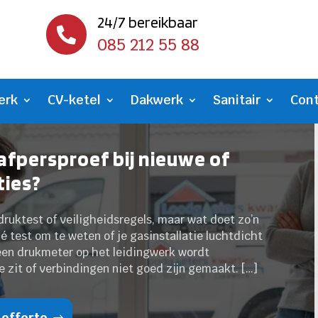
24/7 bereikbaar

085 212 55 88
erk
CV-ketel
Dakwerk
Sanitair
Con
afpersproef bij nieuwe of
ties?
druktest of veiligheidsregels, maar wat doet zo’n
é test om te weten of je gasinstallatie luchtdicht
 een drukmeter op het leidingwerk wordt
 zit of verbindingen niet goed zijn gemaakt. […]
 offerte