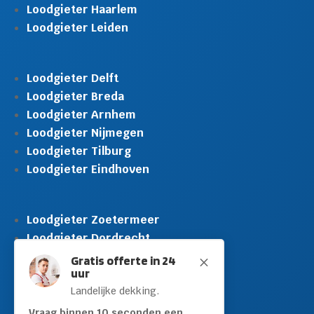
Loodgieter Haarlem
Loodgieter Leiden
Loodgieter Delft
Loodgieter Breda
Loodgieter Arnhem
Loodgieter Nijmegen
Loodgieter Tilburg
Loodgieter Eindhoven
Loodgieter Zoetermeer
Loodgieter Dordrecht
Loodgieter Rijswijk
Gratis offerte in 24
M
uur
Loodgieter Schiedam
Landelijke dekking.
Loodgieter Leidschendam
Loodgieter Hilversum
Vraag binnen 10 seconden een