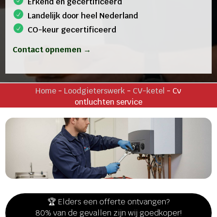
Erkend en gecertificeerd
Landelijk door heel Nederland
CO-keur gecertificeerd
Contact opnemen →
Home
-
Loodgieterswerk
-
CV-ketel
-
Cv
ontluchten service
🏆 Elders een offerte ontvangen?
80% van de gevallen zijn wij goedkoper!