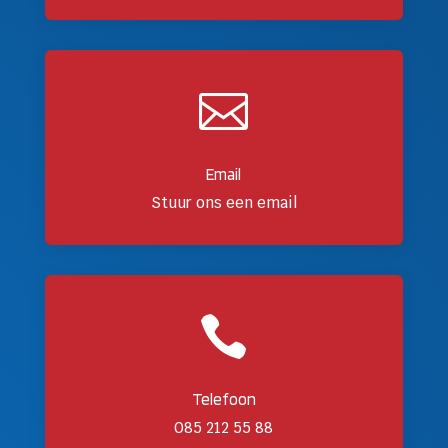

Email
Stuur ons een email

Telefoon
085 212 55 88