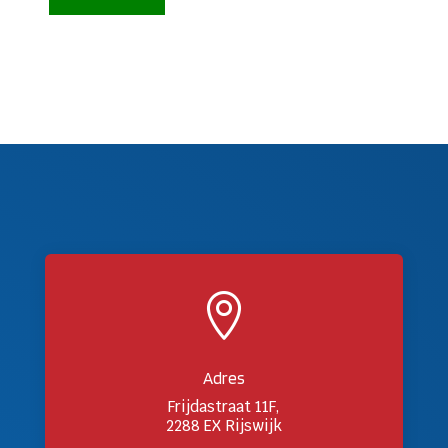

Adres
Frijdastraat 11F,
2288 EX Rijswijk