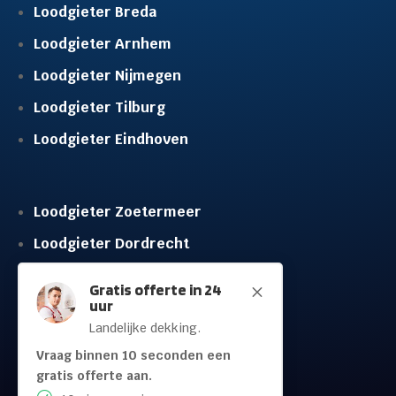
Loodgieter Breda
Loodgieter Arnhem
Loodgieter Nijmegen
Loodgieter Tilburg
Loodgieter Eindhoven
Loodgieter Zoetermeer
Loodgieter Dordrecht
Loodgieter Rijswijk
Gratis offerte in 24
M
uur
Loodgieter Schiedam
Landelijke dekking.
Loodgieter Leidschendam
Vraag binnen 10 seconden een
Loodgieter Hilversum
gratis offerte aan.