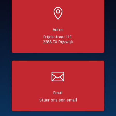

Adres
Frijdastraat 11F,
2288 EX Rijswijk

Email
Stuur ons een email