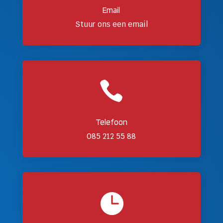
Email
Stuur ons een email

Telefoon
085 212 55 88
