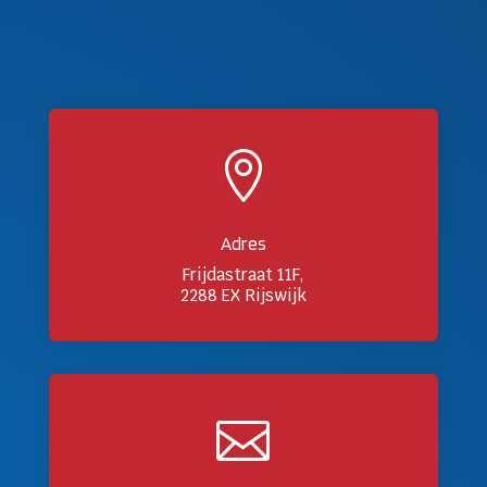

Adres
Frijdastraat 11F,
2288 EX Rijswijk
