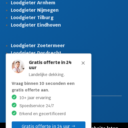
Loodgieter Arnhem
Loodgieter Nijmegen
Loodgieter Tilburg
Loodgieter Eindhoven
Loodgieter Zoetermeer
Loodgieter Dordrecht
Loodgieter Rijswijk
Gratis offerte in 24
M
uur
Loodgieter Schiedam
Landelijke dekking.
Loodgieter Leidschendam
Loodgieter Hilversum
Vraag binnen 10 seconden een
gratis offerte aan.
10+ jaar ervaring
Spoedservice 24/7
Erkend en gecertificeerd
Gratis offerte in 24 uur