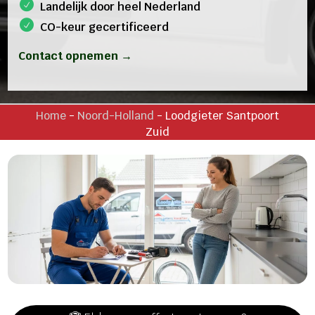
Landelijk door heel Nederland
CO-keur gecertificeerd
Contact opnemen →
Home
-
Noord-Holland
-
Loodgieter Santpoort
Zuid