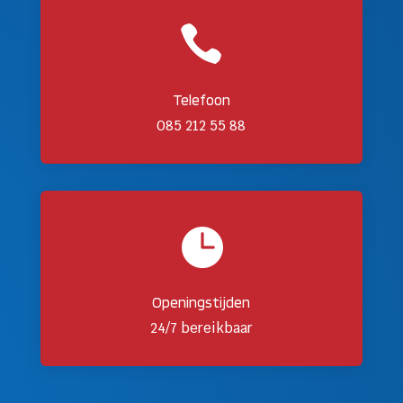

Telefoon
085 212 55 88

Openingstijden
24/7 bereikbaar