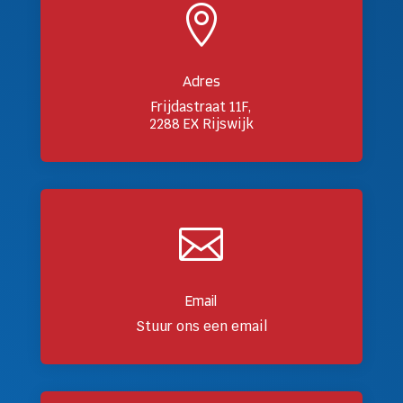

Adres
Frijdastraat 11F,
2288 EX Rijswijk

Email
Stuur ons een email