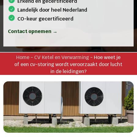
Erkend en gecertificeerd
Landelijk door heel Nederland
CO-keur gecertificeerd
Contact opnemen →
Home
-
CV Ketel en Verwarming
-
Hoe weet je
of een cv-storing wordt veroorzaakt door lucht
in de leidingen?