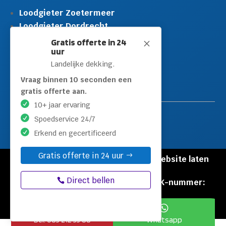
Loodgieter Zoetermeer
Loodgieter Dordrecht
Loodgieter Rijswijk
Gratis offerte in 24
M
uur
Loodgieter Schiedam
Landelijke dekking.
Loodgieter Leidschendam
Loodgieter Hilversum
Vraag binnen 10 seconden een
gratis offerte aan.
10+ jaar ervaring
Spoedservice 24/7
Erkend en gecertificeerd
Gratis offerte in 24 uur
© Copyright Loodgieters Kwartier |
Website laten
maken door Flexamedia
Direct bellen
Privacyverklaring
|
Disclaimer
|
KVK-nummer:
60471840


Bel: 085 212 55 88
Whatsapp