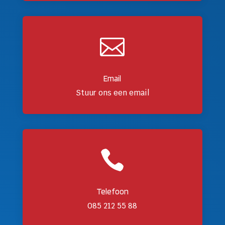

Email
Stuur ons een email

Telefoon
085 212 55 88