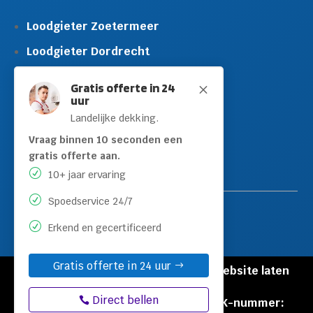
Loodgieter Zoetermeer
Loodgieter Dordrecht
Loodgieter Rijswijk
Gratis offerte in 24
M
uur
Loodgieter Schiedam
Landelijke dekking.
Loodgieter Leidschendam
Vraag binnen 10 seconden een
Loodgieter Hilversum
gratis offerte aan.
10+ jaar ervaring
Spoedservice 24/7
Erkend en gecertificeerd
Gratis offerte in 24 uur
© Copyright Loodgieters Kwartier |
Website laten
maken door Flexamedia
Direct bellen
Privacyverklaring
|
Disclaimer
|
KVK-nummer: