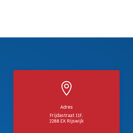

Adres
Frijdastraat 11F,
2288 EX Rijswijk