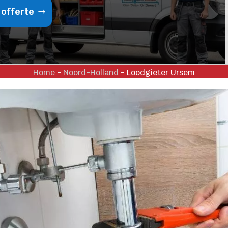
 offerte
Home
-
Noord-Holland
-
Loodgieter Ursem