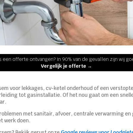
s een offerte ontvangen? In 90% van de gevallen zijn wij g
Vergelijk je offerte →
rsem voor lekkages, cv-ketel onderhoud of een verstopte
rleiding tot gasinstallatie. Of het nou gaat om een snel
ar.
roblemen met sanitair, afvoer, centrale verwarming en g
et werk doen.
rsem? Bekijk gerust onze
Google reviews voor Loodgie