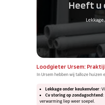
Heeft u 
Lekkage,
Loodgieter Ursem: Praktij
In Ursem hebben wij talloze huizen 
Lekkage onder keukenvloer
: 
Cv storing op zondagochtend
:
verwarming liep weer soepel.