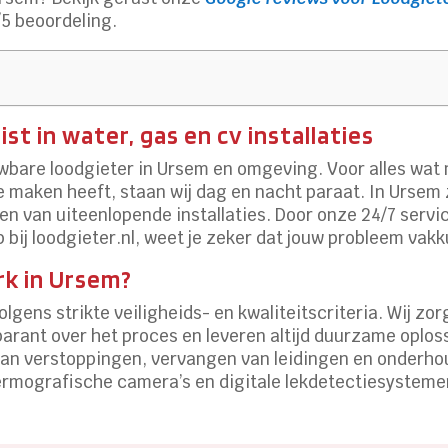
5 beoordeling.
st in water, gas en cv installaties
wbare loodgieter in Ursem en omgeving. Voor alles wat 
maken heeft, staan wij dag en nacht paraat. In Ursem z
en van uiteenlopende installaties. Door onze 24/7 servi
 bij loodgieter.nl, weet je zeker dat jouw probleem vak
k in Ursem?
lgens strikte veiligheids- en kwaliteitscriteria. Wij zo
ant over het proces en leveren altijd duurzame oploss
van verstoppingen, vervangen van leidingen en onderhou
mografische camera’s en digitale lekdetectiesystemen, 