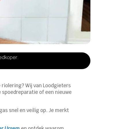
oedkoper.
 riolering? Wij van Loodgieters
le spoedreparatie of een nieuwe
as snel en veilig op. Je merkt
ter Ursem
en ontdek waarom