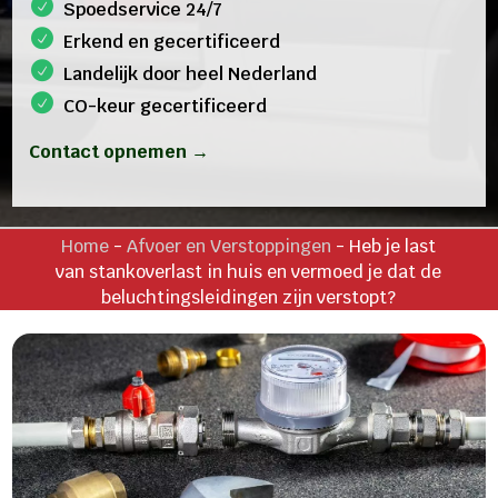
Spoedservice 24/7
Erkend en gecertificeerd
Landelijk door heel Nederland
CO-keur gecertificeerd
Contact opnemen →
Home
-
Afvoer en Verstoppingen
-
Heb je last
van stankoverlast in huis en vermoed je dat de
beluchtingsleidingen zijn verstopt?