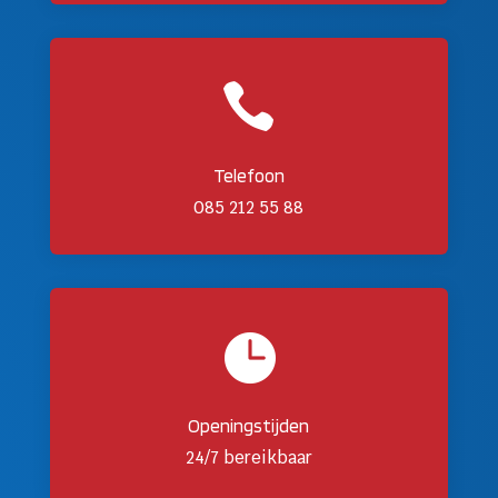

Telefoon
085 212 55 88

Openingstijden
24/7 bereikbaar