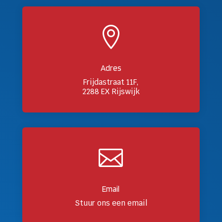

Adres
Frijdastraat 11F,
2288 EX Rijswijk

Email
Stuur ons een email