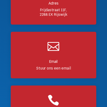
Adres
Frijdastraat 11F,
2288 EX Rijswijk

Email
Stuur ons een email
