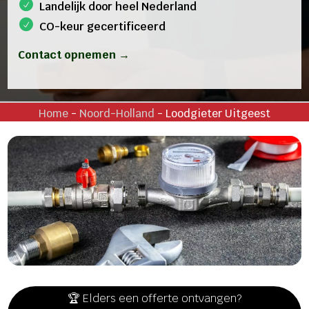
Landelijk door heel Nederland
CO-keur gecertificeerd
Contact opnemen →
Home
-
Noord-Holland
-
Loodgieter Uitgeest
🏆 Elders een offerte ontvangen?