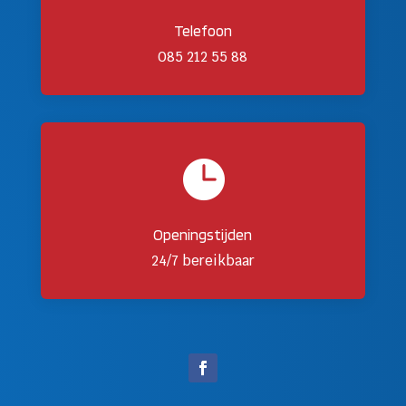
Telefoon
085 212 55 88

Openingstijden
24/7 bereikbaar