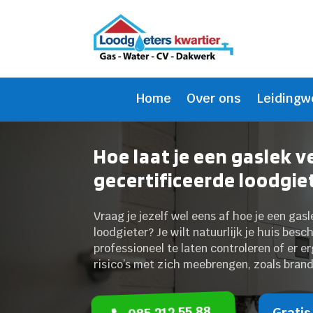
Home
Over ons
Leidingw
Hoe laat je een gaslek v
gecertificeerde loodgie
Vraag je jezelf wel eens af hoe je een gas
loodgieter? Je wilt natuurlijk je huis bes
professioneel te laten controleren of er 
risico’s met zich meebrengen, zoals brand
085 212 55 88
Gratis