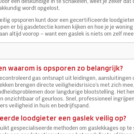
 Door een deskundige in te schakelen, weet je zeker dat
kkundig wordt opgelost.
eilig opsporen kunt door een gecertificeerde loodgiete
pen er bij gasdetectie komen kijken en hoe je je woning 
an altijd voorop – want een gaslek is niets om zelf me
en waarom is opsporen zo belangrijk?
controleerd gas ontsnapt uit leidingen, aansluitingen o
kken brengen directe veiligheidsrisico’s met zich mee,
dheidsproblemen door langdurige blootstelling. Het he
ken onzichtbaar of geurloos. Snel, professioneel ingrijp
ers veiligheid in huis en bedrijfspand.
eerde loodgieter een gaslek veilig op?
uikt gespecialiseerde methoden om gaslekkages op te spo