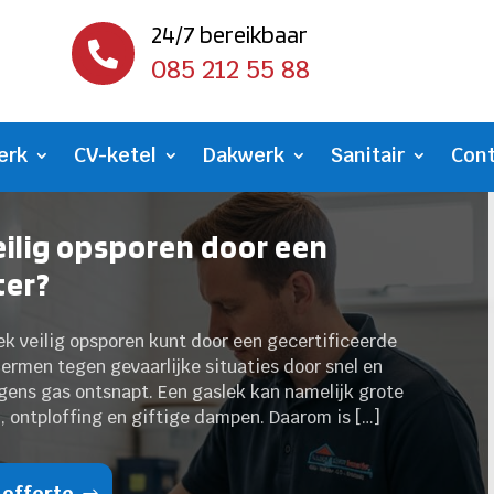
24/7 bereikbaar

085 212 55 88
erk
CV-ketel
Dakwerk
Sanitair
Con
eilig opsporen door een
ter?
lek veilig opsporen kunt door een gecertificeerde
chermen tegen gevaarlijke situaties door snel en
ergens gas ontsnapt. Een gaslek kan namelijk grote
, ontploffing en giftige dampen. Daarom is […]
 offerte