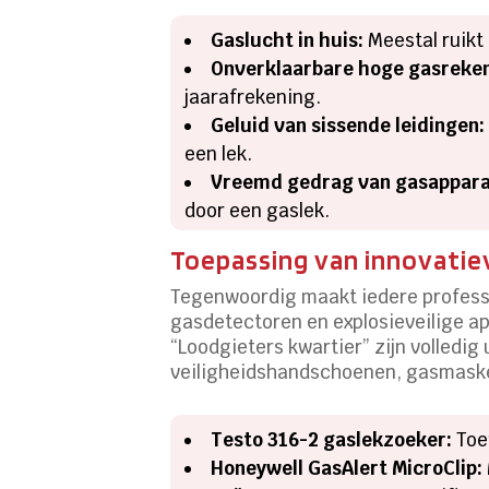
Gaslucht in huis:
Meestal ruikt 
Onverklaarbare hoge gasreken
jaarafrekening.
Geluid van sissende leidingen:
een lek.
Vreemd gedrag van gasappara
door een gaslek.
Toepassing van innovatiev
Tegenwoordig maakt iedere professi
gasdetectoren en explosieveilige ap
“Loodgieters kwartier” zijn volledi
veiligheidshandschoenen, gasmasker
Testo 316-2 gaslekzoeker:
Toe
Honeywell GasAlert MicroClip: