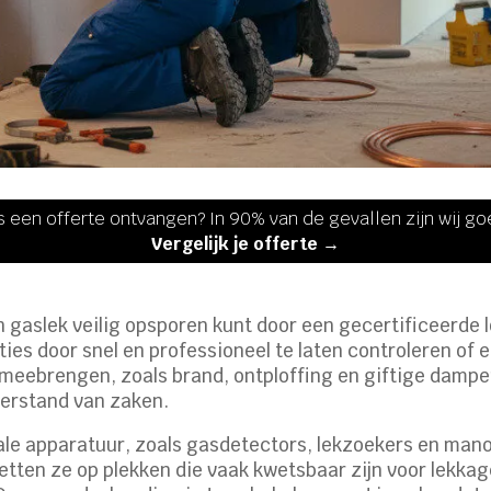
s een offerte ontvangen? In 90% van de gevallen zijn wij g
Vergelijk je offerte →
n gaslek veilig opsporen kunt door een gecertificeerde lo
ies door snel en professioneel te laten controleren of 
 meebrengen, zoals brand, ontploffing en giftige dampen
verstand van zaken.
le apparatuur, zoals gasdetectors, lekzoekers en mano
 letten ze op plekken die vaak kwetsbaar zijn voor lekkag