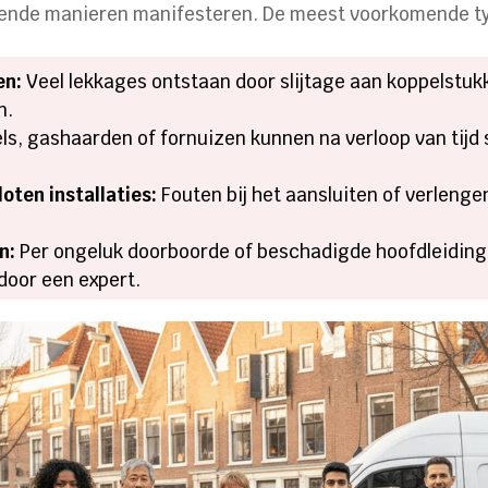
pende manieren manifesteren. De meest voorkomende ty
en:
Veel lekkages ontstaan door slijtage aan koppelstukk
n.
ls, gashaarden of fornuizen kunnen na verloop van tijd s
oten installaties:
Fouten bij het aansluiten of verlenge
n:
Per ongeluk doorboorde of beschadigde hoofdleidingen
door een expert.