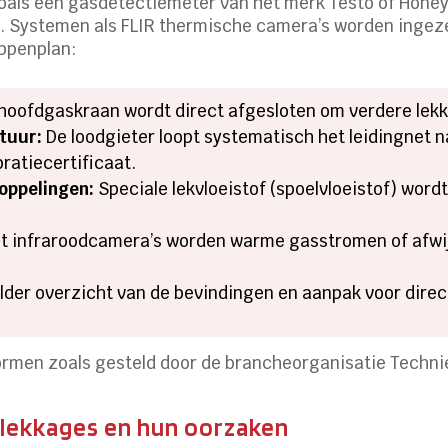
als een gasdetectiemeter van het merk Testo of Honeyw
. Systemen als FLIR thermische camera’s worden ingezet
appenplan:
hoofdgaskraan wordt direct afgesloten om verdere lek
tuur:
De loodgieter loopt systematisch het leidingnet 
bratiecertificaat.
oppelingen:
Speciale lekvloeistof (spoelvloeistof) wor
 infraroodcamera’s worden warme gasstromen of afwijk
elder overzicht van de bevindingen en aanpak voor direc
rmen zoals gesteld door de brancheorganisatie Techni
slekkages en hun oorzaken