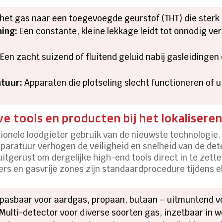
het gas naar een toegevoegde geurstof (THT) die sterk li
ing:
Een constante, kleine lekkage leidt tot onnodig ver
Een zacht suizend of fluitend geluid nabij gasleidingen
tuur:
Apparaten die plotseling slecht functioneren of u
e tools en producten bij het lokalisere
onele loodgieter gebruik van de nieuwste technologie.
paratuur verhogen de veiligheid en snelheid van de dete
g uitgerust om dergelijke high-end tools direct in te ze
s en gasvrije zones zijn standaardprocedure tijdens el
pasbaar voor aardgas, propaan, butaan – uitmuntend voo
Multi-detector voor diverse soorten gas, inzetbaar in w