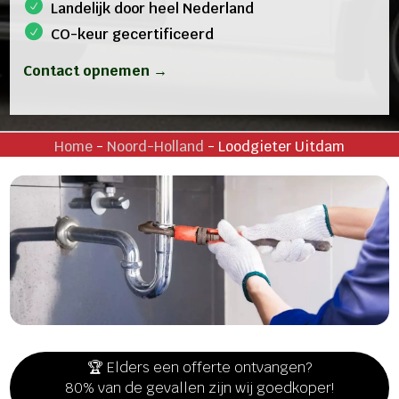
Landelijk door heel Nederland
CO-keur gecertificeerd
Contact opnemen →
Home
-
Noord-Holland
-
Loodgieter Uitdam
🏆 Elders een offerte ontvangen?
80% van de gevallen zijn wij goedkoper!