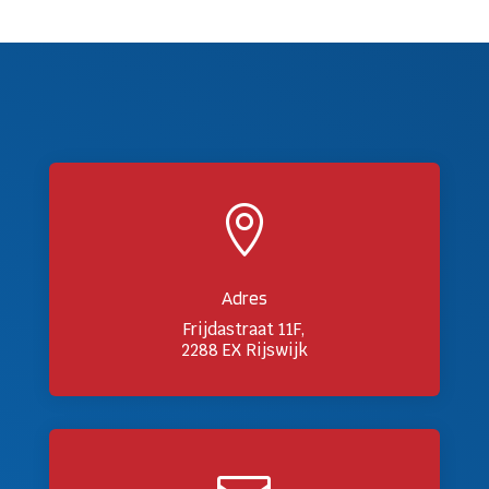

Adres
Frijdastraat 11F,
2288 EX Rijswijk