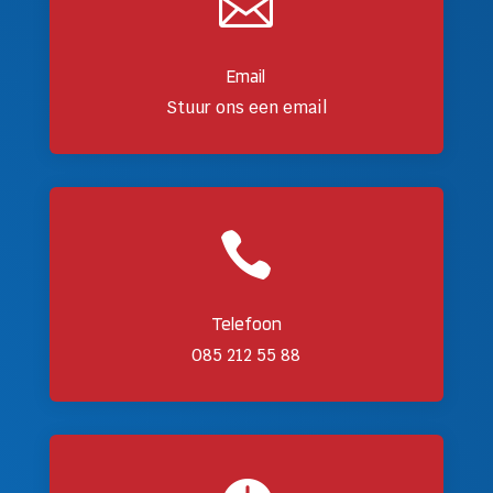

Email
Stuur ons een email

Telefoon
085 212 55 88