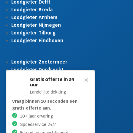
Loodgieter Delft
Loodgieter Breda
Loodgieter Arnhem
Loodgieter Nijmegen
Loodgieter Tilburg
Loodgieter Eindhoven
Loodgieter Zoetermeer
Loodgieter Dordrecht
Loodgieter Rijswijk
Gratis offerte in 24
M
uur
Loodgieter Schiedam
Landelijke dekking.
Loodgieter Leidschendam
Loodgieter Hilversum
Vraag binnen 10 seconden een
gratis offerte aan.
10+ jaar ervaring
Spoedservice 24/7
Erkend en gecertificeerd