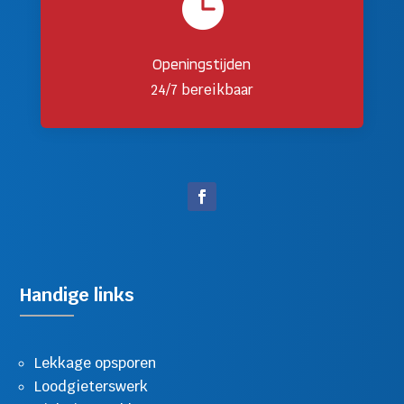

Openingstijden
24/7 bereikbaar
Handige links
Lekkage opsporen
Loodgieterswerk