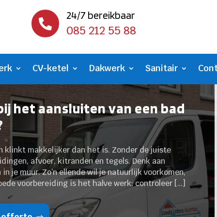
24/7 bereikbaar

085 212 55 88
erk
CV-ketel
Dakwerk
Sanitair
Con
ij het aansluiten van een bad
?
 klinkt makkelijker dan het is. Zonder de juiste
idingen, afvoer, kitranden en tegels. Denk aan
in je muur. Zo’n ellende wil je natuurlijk voorkomen,
oede voorbereiding is het halve werk: controleer […]
 offerte