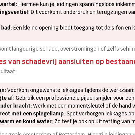
 wartel
: Hiermee kun je leidingen spanningsloos inklem
tingsventiel
: Dit voorkomt onderdruk en terugzuigen van
t bad
: Een kleine opening biedt toegang tot de sifon en
komt langdurige schade, overstromingen of zelfs schi
s van schadevrij aansluiten op bestaan
ultaat:
an
: Voorkom ongewenste lekkages tijdens de werkzaa
gte af
: Gebruik een professionele pijpensnijder voor ee
onder kracht
: Werk met een momentsleutel of de hand v
irect met een spiegellamp
: Spot verborgen lekkages op
t warm en koud water
: Zo test je ook op uitzetting van 
eden zoals Amsterdam of Rotterdam. Hier zijn leidingen v