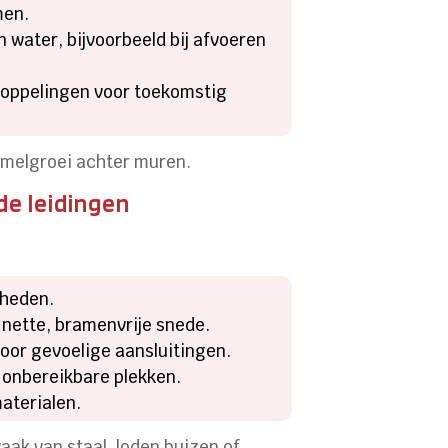
men.
 water, bijvoorbeeld bij afvoeren
 koppelingen voor toekomstig
mmelgroei achter muren.
de leidingen
mheden.
n nette, bramenvrije snede.
oor gevoelige aansluitingen.
 onbereikbare plekken.
materialen.
aak van staal, loden buizen of