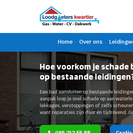
Home
Over ons
Leidingw
Hoe voorkom je schade b
op bestaande leidingen
Een bad aansluiten op bestaande leidingen
aanpak loop je snel schade op aan waterle
lekkages, verstoppingen of zelfs scheuren 
want reparaties zijn duur én tijdrovend. G
085 212 55 88
Gratis