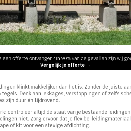
s een offerte ontvangen? In 90% van de gevallen zijn wij g
Vergelijk je offerte →
ingen klinkt makkelijker dan het is. Zonder de juiste aa
 tegels. Denk aan lekkages, verstoppingen of zelfs scheu
s zijn duur én tijdrovend.
k: controleer altijd de staat van je bestaande leidingen 
lingen niet. Zorg ervoor dat je flexibel leidingmateriaal
tape of kit voor een stevige afdichting.