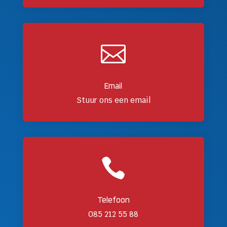

Email
Stuur ons een email

Telefoon
085 212 55 88