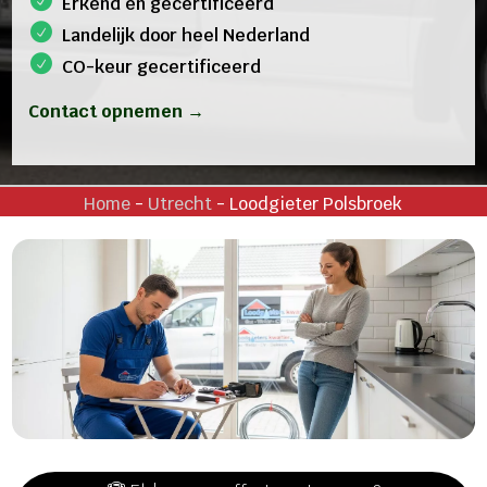
Erkend en gecertificeerd
Landelijk door heel Nederland
CO-keur gecertificeerd
Contact opnemen →
Home
-
Utrecht
-
Loodgieter Polsbroek