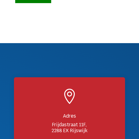

Adres
Frijdastraat 11F,
2288 EX Rijswijk