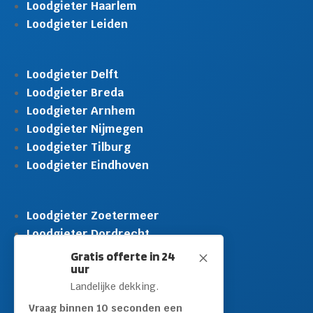
Loodgieter Haarlem
Loodgieter Leiden
Loodgieter Delft
Loodgieter Breda
Loodgieter Arnhem
Loodgieter Nijmegen
Loodgieter Tilburg
Loodgieter Eindhoven
Loodgieter Zoetermeer
Loodgieter Dordrecht
Loodgieter Rijswijk
Gratis offerte in 24
M
uur
Loodgieter Schiedam
Landelijke dekking.
Loodgieter Leidschendam
Loodgieter Hilversum
Vraag binnen 10 seconden een