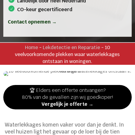
Landelijk door heel Nederland
CO-keur gecertificeerd
Contact opnemen →
Home
-
Lekdetectie en Reparatie
-
10
veelvoorkomende plekken waar waterlekkages
ontstaan in woningen.
🏆 Elders een offerte ontvangen?
80% van de gevallen zijn wij goedkoper!
Vergelijk je offerte →
Waterlekkages komen vaker voor dan je denkt. In
veel huizen ligt het gevaar op de loer bij de tien