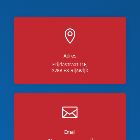

Adres
Frijdastraat 11F,
2288 EX Rijswijk

Email