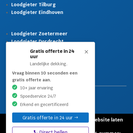
Loodgieter Tilburg
Loodgieter Eindhoven
Loodgieter Zoetermeer
Loodgieter Dordrecht
Loodgieter Rijswijk
Gratis offerte in 24
M
uur
Loodgieter Schiedam
Landelijke dekking.
Loodgieter Leidschendam
Loodgieter Hilversum
Vraag binnen 10 seconden een
gratis offerte aan.
10+ jaar ervaring
Spoedservice 24/7
Erkend en gecertificeerd
Gratis offerte in 24 uur
© Copyright Loodgieters Kwartier |
Website laten
maken door Flexamedia
Direct bellen