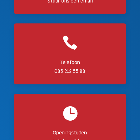
Stuur ons een email

Telefoon
085 212 55 88

Openingstijden