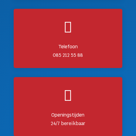

Telefoon
085 212 55 88

Openingstijden
24/7 bereikbaar