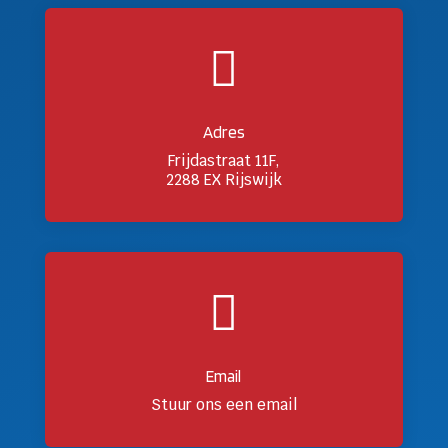

Adres
Frijdastraat 11F,
2288 EX Rijswijk

Email
Stuur ons een email