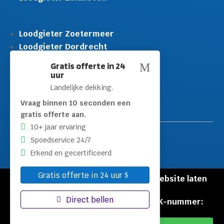
Loodgieter Zoetermeer
Loodgieter Dordrecht
Loodgieter Rijswijk
Gratis offerte in 24
M
Loodgieter Schiedam
uur
Loodgieter Leidschendam
Landelijke dekking.
Loodgieter Hilversum
Vraag binnen 10 seconden een
gratis offerte aan.
10+ jaar ervaring
Spoedservice 24/7
Erkend en gecertificeerd
Gratis offerte in 24 uur
© Copyright Loodgieters Kwartier |
Website laten
maken door Flexamedia
Direct bellen
Privacyverklaring
|
Disclaimer
|
KVK-nummer:
60471840