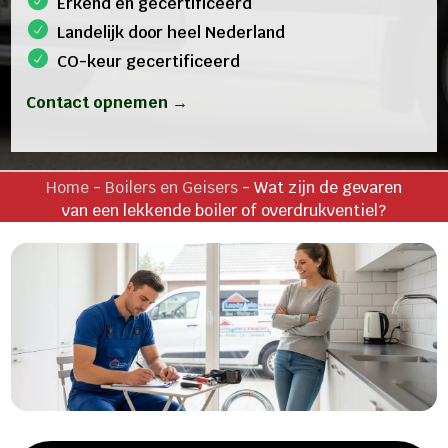
Erkend en gecertificeerd
Landelijk door heel Nederland
CO-keur gecertificeerd
Contact opnemen →
Home
-
Boilers en Geisers
-
Wat zijn de gevaren
van een lekkende boiler of overdrukventiel?