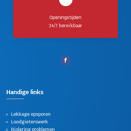
Openingstijden
24/7 bereikbaar
Handige links
Lekkage opsporen
Loodgieterswerk
Riolering problemen