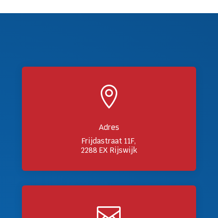

Adres
Frijdastraat 11F,
2288 EX Rijswijk
