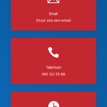
Email
Stuur ons een email

Telefoon
085 212 55 88
