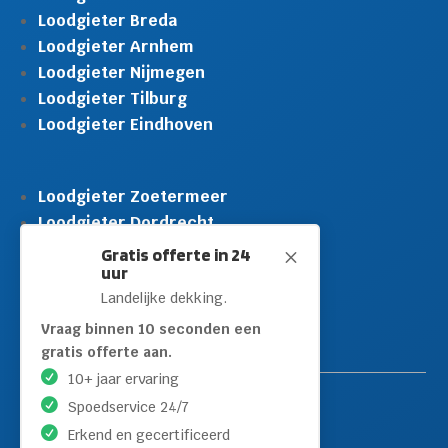
Loodgieter Breda
Loodgieter Arnhem
Loodgieter Nijmegen
Loodgieter Tilburg
Loodgieter Eindhoven
Loodgieter Zoetermeer
Loodgieter Dordrecht
Loodgieter Rijswijk
Gratis offerte in 24
M
uur
Loodgieter Schiedam
Landelijke dekking.
Loodgieter Leidschendam
Loodgieter Hilversum
Vraag binnen 10 seconden een
gratis offerte aan.
10+ jaar ervaring
Spoedservice 24/7
Erkend en gecertificeerd