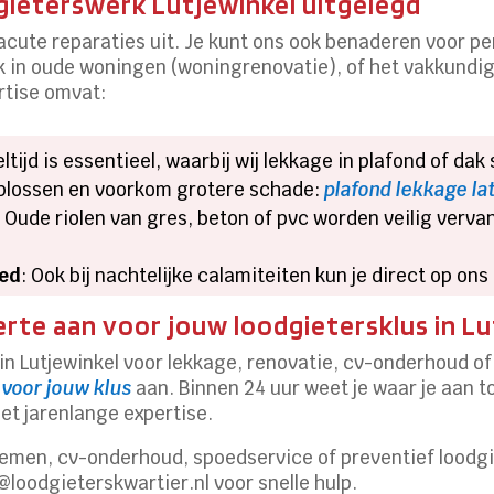
gieterswerk Lutjewinkel uitgelegd
n acute reparaties uit. Je kunt ons ook benaderen voor 
k in oude woningen (woningrenovatie), of het vakkundi
rtise omvat:
eltijd is essentieel, waarbij wij lekkage in plafond of da
 oplossen en voorkom grotere schade:
plafond lekkage la
: Oude riolen van gres, beton of pvc worden veilig verv
oed
: Ook bij nachtelijke calamiteiten kun je direct op on
ferte aan voor jouw loodgietersklus in L
in Lutjewinkel voor lekkage, renovatie, cv-onderhoud of
voor jouw klus
aan. Binnen 24 uur weet je waar je aan to
et jarenlange expertise.
lemen, cv-onderhoud, spoedservice of preventief loodg
@loodgieterskwartier.nl voor snelle hulp.