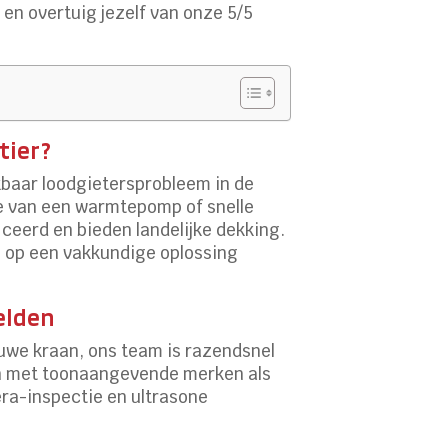
n
en overtuig jezelf van onze 5/5
tier?
nkbaar loodgietersprobleem in de
tie van een warmtepomp of snelle
ficeerd en bieden landelijke dekking.
en op een vakkundige oplossing
elden
euwe kraan, ons team is razendsnel
en met toonaangevende merken als
ra-inspectie en ultrasone