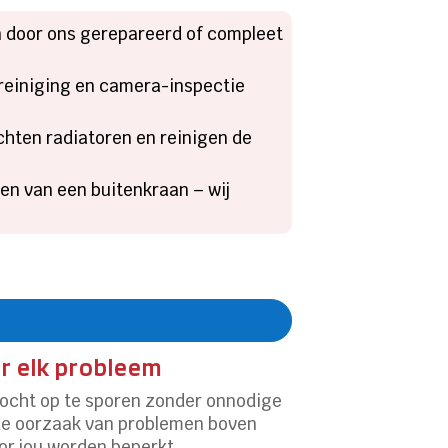
n door ons gerepareerd of compleet
kreiniging en camera-inspectie
chten radiatoren en reinigen de
en van een buitenkraan – wij
or elk probleem
vocht op te sporen zonder onnodige
 de oorzaak van problemen boven
or jou worden beperkt.