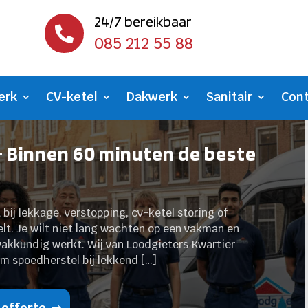
24/7 bereikbaar

085 212 55 88
erk
CV-ketel
Dakwerk
Sanitair
Con
- Binnen 60 minuten de beste
 bij lekkage, verstopping, cv-ketel storing of
elt. Je wilt niet lang wachten op een vakman en
vakkundig werkt. Wij van Loodgieters Kwartier
om spoedherstel bij lekkend […]
 offerte