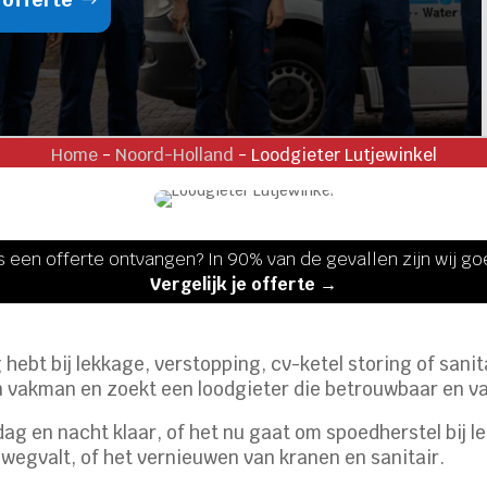
Home
-
Noord-Holland
-
Loodgieter Lutjewinkel
s een offerte ontvangen? In 90% van de gevallen zijn wij g
Vergelijk je offerte →
g hebt bij lekkage, verstopping, cv-ketel storing of sani
een vakman en zoekt een loodgieter die betrouwbaar en v
ag en nacht klaar, of het nu gaat om spoedherstel bij le
 wegvalt, of het vernieuwen van kranen en sanitair.