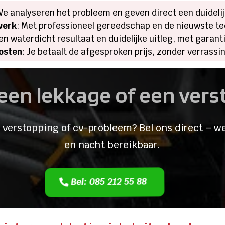
We analyseren het probleem en geven direct een duidelij
werk
: Met professioneel gereedschap en de nieuwste t
 een waterdicht resultaat en duidelijke uitleg, met garant
osten
: Je betaalt de afgesproken prijs, zonder verrassi
een lekkage of een ver
 verstopping of cv-probleem? Bel ons direct – we
en nacht bereikbaar.
Bel: 085 212 55 88