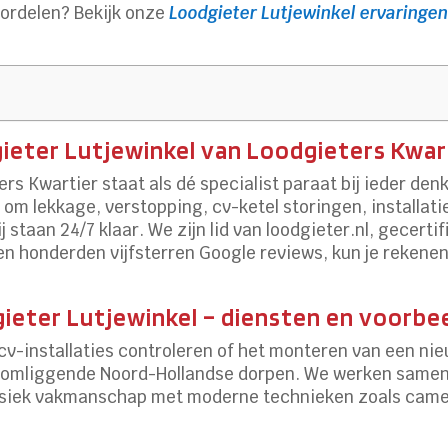
ordelen? Bekijk onze
Loodgieter Lutjewinkel ervaringe
ieter Lutjewinkel van Loodgieters Kwar
rs Kwartier staat als dé specialist paraat bij ieder de
t om lekkage, verstopping, cv-ketel storingen, installa
 staan 24/7 klaar. We zijn lid van loodgieter.nl, gecerti
 en honderden vijfsterren Google reviews, kun je reken
gieter Lutjewinkel – diensten en voorbe
cv-installaties controleren of het monteren van een ni
 en omliggende Noord-Hollandse dorpen. We werken sam
assiek vakmanschap met moderne technieken zoals came