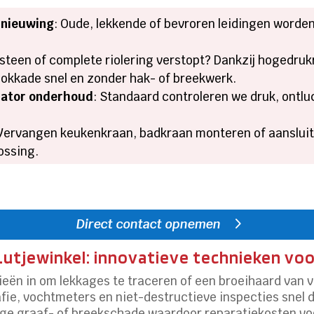
rnieuwing
: Oude, lekkende of bevroren leidingen worde
tsteen of complete riolering verstopt? Dankzij hogedru
blokkade snel en zonder hak- of breekwerk.
iator onderhoud
: Standaard controleren we druk, ontlu
 Vervangen keukenkraan, badkraan monteren of aansluit
ossing.
Direct contact opnemen
 Lutjewinkel: innovatieve technieken vo
ën in om lekkages te traceren of een broeihaard van 
afie, vochtmeters en niet-destructieve inspecties snel
ge graaf- of breekschade waardoor reparatiekosten vo