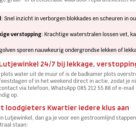
l
: Snel inzicht in verborgen blokkades en scheuren in o
kige verstopping
: Krachtige waterstralen lossen vet, ka
sgolven sporen nauwkeurig ondergrondse lekken of lekk
Lutjewinkel 24/7 bij lekkage, verstoppin
er plots water uit de muur of is de badkamer plots over
 feestdagen of in het weekend direct in actie, zodat je
 contact via telefoon, WhatsApp 085 212 55 88 of e-mail 
ndig op.
t loodgieters Kwartier iedere klus aan
 in Lutjewinkel, dan ga je voor een gestroomlijnd stapp
raal staan: