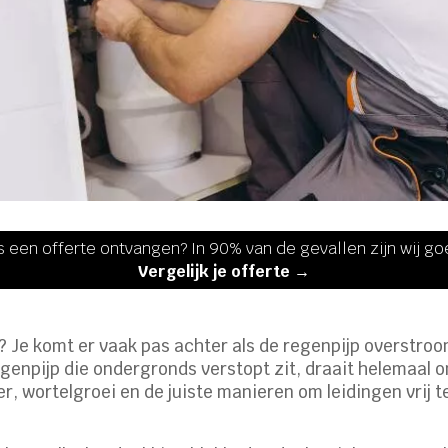
s een offerte ontvangen? In 90% van de gevallen zijn wij g
Vergelijk je offerte →
Je komt er vaak pas achter als de regenpijp overstroom
egenpijp die ondergronds verstopt zit, draait helemaal 
, wortelgroei en de juiste manieren om leidingen vrij t