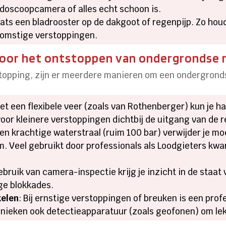
doscoopcamera of alles echt schoon is.
aats een bladrooster op de dakgoot of regenpijp. Zo houd
komstige verstoppingen.
voor het ontstoppen van ondergrondse 
rstopping, zijn er meerdere manieren om een ondergrond
Met een flexibele veer (zoals van Rothenberger) kun je h
 voor kleinere verstoppingen dichtbij de uitgang van de r
een krachtige waterstraal (ruim 100 bar) verwijder je mo
. Veel gebruikt door professionals als Loodgieters kw
ebruik van camera-inspectie krijg je inzicht in de staat 
ge blokkades.
kelen
: Bij ernstige verstoppingen of breuken is een prof
nieken ook detectieapparatuur (zoals geofonen) om lek