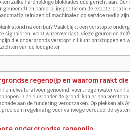
en zulke hardnekkige blokkades doelgericht aan. Denk
r genoemd) en camera-inspectie om de exacte locatie v
handmatig reinigen of machinale rioolservice nodig zijn
blank stond na een bui? Vaak blijkt een verstopte onde
te signaleren, want wateroverlast, vieze geuren en zel
genpijp die ondergronds verstopt zit kunt ontstoppen en
nzichten van de loodgieter.
ergrondse regenpijp en waarom raakt die
 hemelwaterafvoer genoemd, voert regenwater van het d
 ophopen in de buis onder de grond, kan er een verstoppi
 schade aan de fundering veroorzaken. Op plekken als 
t probleem regelmatig voor vanwege verouderde system
opte ondergrondse regenpijp