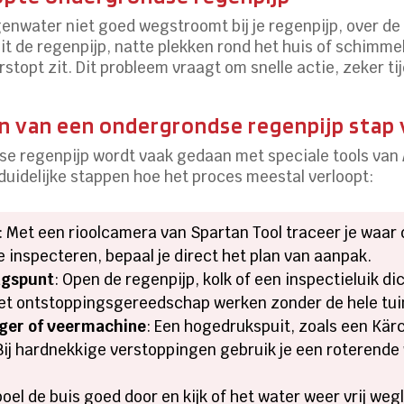
enwater niet goed wegstroomt bij je regenpijp, over de 
it de regenpijp, natte plekken rond het huis of schimme
rstopt zit. Dit probleem vraagt om snelle actie, zeker t
 van een ondergrondse regenpijp stap 
e regenpijp wordt vaak gedaan met speciale tools van 
 duidelijke stappen hoe het proces meestal verloopt:
: Met een rioolcamera van Spartan Tool traceer je waar 
te inspecteren, bepaal je direct het plan van aanpak.
ngspunt
: Open de regenpijp, kolk of een inspectieluik di
met ontstoppingsgereedschap werken zonder de hele tui
iger of veermachine
: Een hogedrukspuit, zoals een Kärc
Bij hardnekkige verstoppingen gebruik je een roterende v
poel de buis goed door en kijk of het water weer vrij weg