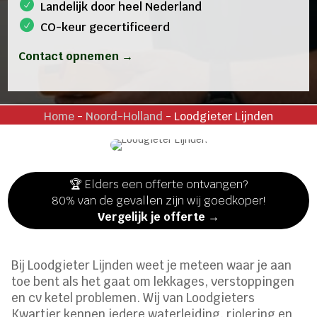
Landelijk door heel Nederland
CO-keur gecertificeerd
Contact opnemen →
Home
-
Noord-Holland
-
Loodgieter Lijnden
🏆 Elders een offerte ontvangen?
80% van de gevallen zijn wij goedkoper!
Vergelijk je offerte →
Bij Loodgieter Lijnden weet je meteen waar je aan
toe bent als het gaat om lekkages, verstoppingen
en cv ketel problemen. Wij van Loodgieters
Kwartier kennen iedere waterleiding, riolering en