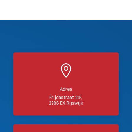

Adres
Frijdastraat 11F,
2288 EX Rijswijk