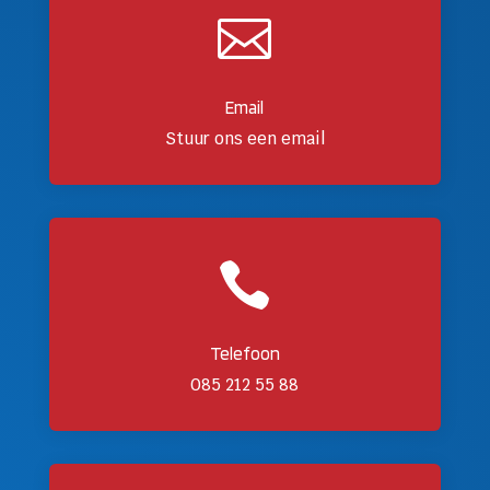

Email
Stuur ons een email

Telefoon
085 212 55 88