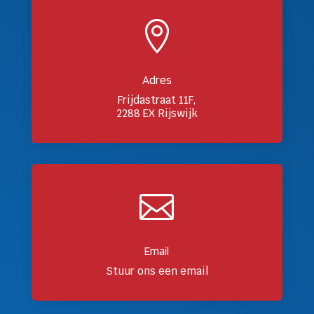

Adres
Frijdastraat 11F,
2288 EX Rijswijk

Email
Stuur ons een email