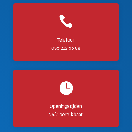

Telefoon
085 212 55 88

Openingstijden
24/7 bereikbaar