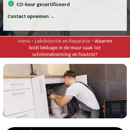
CO-keur gecertificeerd
Contact opnemen →
Home
-
Lekdetectie en Reparatie
-
Waarom
leidt lekkage in de muur vaak tot
schimmelvorming en houtrot?