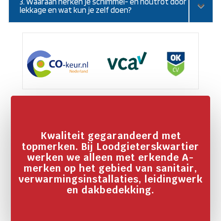
3. Waaraan herken je schimmel- en houtrot door
lekkage en wat kun je zelf doen?
Kwaliteit gegarandeerd met
topmerken. Bij Loodgieterskwartier
werken we alleen met erkende A-
merken op het gebied van sanitair,
verwarmingsinstallaties, leidingwerk
en dakbedekking.