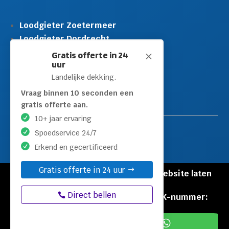
Loodgieter Zoetermeer
Loodgieter Dordrecht
Loodgieter Rijswijk
Gratis offerte in 24
M
uur
Loodgieter Schiedam
Landelijke dekking.
Loodgieter Leidschendam
Loodgieter Hilversum
Vraag binnen 10 seconden een
gratis offerte aan.
10+ jaar ervaring
Spoedservice 24/7
Erkend en gecertificeerd
Gratis offerte in 24 uur
© Copyright Loodgieters Kwartier |
Website laten
maken door Flexamedia
Direct bellen
Privacyverklaring
|
Disclaimer
|
KVK-nummer:
60471840

