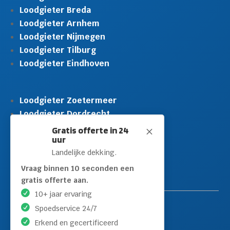
Loodgieter Breda
Loodgieter Arnhem
Loodgieter Nijmegen
Loodgieter Tilburg
Loodgieter Eindhoven
Loodgieter Zoetermeer
Loodgieter Dordrecht
Loodgieter Rijswijk
Gratis offerte in 24
M
uur
Loodgieter Schiedam
Landelijke dekking.
Loodgieter Leidschendam
Loodgieter Hilversum
Vraag binnen 10 seconden een
gratis offerte aan.
10+ jaar ervaring
Spoedservice 24/7
Erkend en gecertificeerd