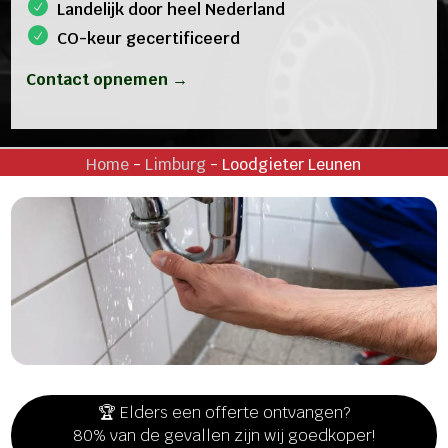
Landelijk door heel Nederland
CO-keur gecertificeerd
Contact opnemen →
Home
-
Limburg
-
Loodgieter Leunen
🏆 Elders een offerte ontvangen?
80% van de gevallen zijn wij goedkoper!