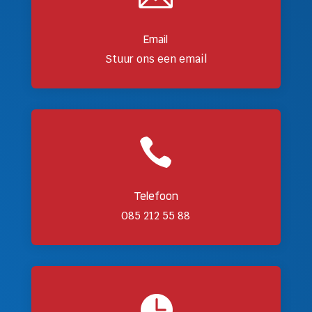
Email
Stuur ons een email

Telefoon
085 212 55 88
