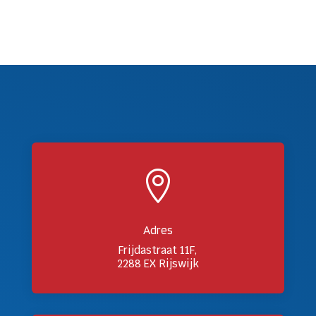

Adres
Frijdastraat 11F,
2288 EX Rijswijk