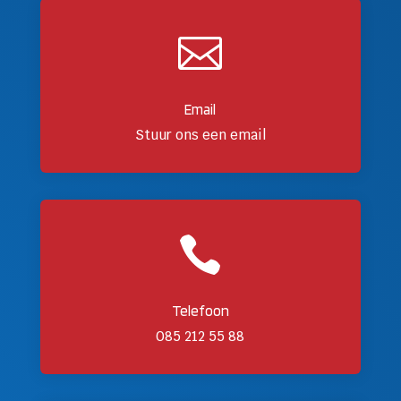

Email
Stuur ons een email

Telefoon
085 212 55 88