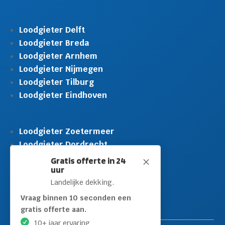
Loodgieter Delft
Loodgieter Breda
Loodgieter Arnhem
Loodgieter Nijmegen
Loodgieter Tilburg
Loodgieter Eindhoven
Loodgieter Zoetermeer
Loodgieter Dordrecht
Loodgieter Rijswijk
Gratis offerte in 24
M
uur
Loodgieter Schiedam
Landelijke dekking.
Loodgieter Leidschendam
Loodgieter Hilversum
Vraag binnen 10 seconden een
gratis offerte aan.
10+ jaar ervaring