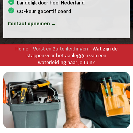
Landelijk door heel Nederland
CO-keur gecertificeerd
Contact opnemen →
Home
-
Vorst en Buitenleidingen
-
Wat zijn de
stappen voor het aanleggen van een
waterleiding naar je tuin?