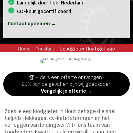
Landelijk door heel Nederland
CO-keur gecertificeerd
Contact opnemen →
Home
-
Friesland
-
Loodgieter Houtigehage
🏆 Elders een offerte ontvangen?
80% van de gevallen zijn wij goedkoper!
Vergelijk je offerte →
Zoek je een loodgieter in Houtigehage die snel
helpt bij lekkages, cv-ketel storingen en het
verleggen van leidingwerk? In ons team van
Loodgieters Kwartier pakken we alles aan: een