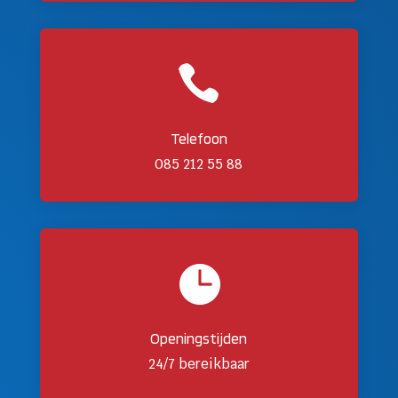

Telefoon
085 212 55 88

Openingstijden
24/7 bereikbaar