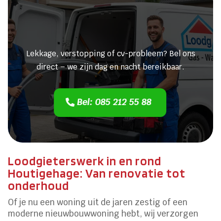
Heeft u een lekkage of een
verstopping?
Lekkage, verstopping of cv-probleem? Bel ons
direct – we zijn dag en nacht bereikbaar.
Bel: 085 212 55 88
Loodgieterswerk in en rond
Houtigehage: Van renovatie tot
onderhoud
Of je nu een woning uit de jaren zestig of een
moderne nieuwbouwwoning hebt, wij verzorgen