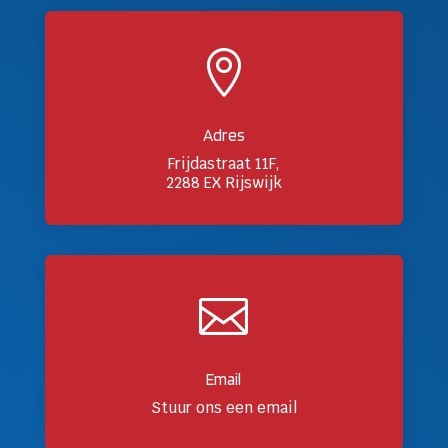

Adres
Frijdastraat 11F,
2288 EX Rijswijk

Email
Stuur ons een email