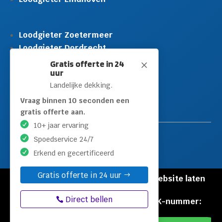
Loodgieter Zoetermeer
Loodgieter Dordrecht
Loodgieter Rijswijk
Gratis offerte in 24
M
uur
Loodgieter Schiedam
Landelijke dekking.
Loodgieter Leidschendam
Loodgieter Hilversum
Vraag binnen 10 seconden een
gratis offerte aan.
10+ jaar ervaring
Spoedservice 24/7
Erkend en gecertificeerd
Gratis offerte in 24 uur
© Copyright Loodgieters Kwartier |
Website laten
maken door Flexamedia
Direct bellen
Privacyverklaring
|
Disclaimer
|
KVK-nummer:
60471840