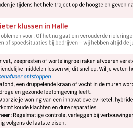
ouden je tijdens het hele traject op de hoogte en geven 
eter klussen in Halle
roblemen voor. Of het nu gaat om verouderde rioleringe
 of spoedsituaties bij bedrijven – wij hebben altijd de j
r vet, zeepresten of wortelingroei raken afvoeren verst
ndelijke middelen lossen wij dit snel op. Wil je weten 
enafvoer ontstoppen
.
plafond, een druppelende kraan of vocht in de muren wo
 droge en gezonde leefomgeving leeft.
 Voorzie je woning van een innovatieve cv-ketel, hybr
rkomt koude klachten en dure reparaties.
eheer
: Regelmatige controle, verleggen bij verbouwinge
lig volgens de laatste eisen.