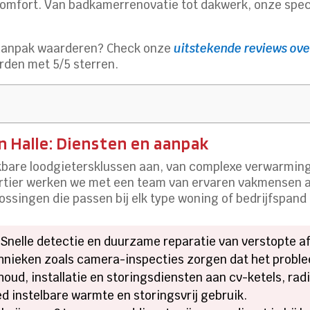
comfort. Van badkamerrenovatie tot dakwerk, onze speci
 aanpak waarderen? Check onze
uitstekende reviews over
den met 5/5 sterren.
n Halle: Diensten en aanpak
enkbare loodgietersklussen aan, van complexe verwarmi
artier werken we met een team van ervaren vakmensen aa
singen die passen bij elk type woning of bedrijfspand 
 Snelle detectie en duurzame reparatie van verstopte a
hnieken zoals camera-inspecties zorgen dat het proble
houd, installatie en storingsdiensten aan cv-ketels, r
d instelbare warmte en storingsvrij gebruik.