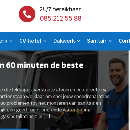
24/7 bereikbaar

085 212 55 88
erk
CV-ketel
Dakwerk
Sanitair
Con
en 60 minuten de beste
le die lekkages, verstopte afvoeren en defecte cv-
artier staan we klaar om snel jouw spoedreparaties
ioolproblemen tot het monteren van sanitair en
grijk een goed functionerende waterleiding,
asinstallaties zijn […]