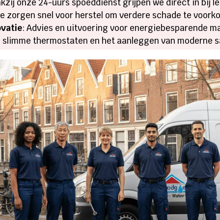
nkzij onze 24-uurs spoeddienst grijpen we direct in bij 
We zorgen snel voor herstel om verdere schade te voork
vatie
: Advies en uitvoering voor energiebesparende m
an slimme thermostaten en het aanleggen van moderne s