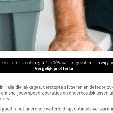
s een offerte ontvangen? In 90% van de gevallen zijn wij g
Vergelijk je offerte →
n Halle die lekkages, verstopte afvoeren en defecte cv-
 om snel jouw spoedreparaties en onderhoudsklussen uit
aties.
en goed functionerende waterleiding, optimale verwarm