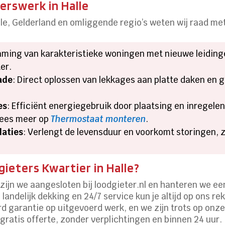
erswerk in Halle
le, Gelderland en omliggende regio’s weten wij raad met 
aming van karakteristieke woningen met nieuwe leidingen
er.
ade
: Direct oplossen van lekkages aan platte daken en
es
: Efficiënt energiegebruik door plaatsing en inregel
Lees meer op
Thermostaat monteren
.
laties
: Verlengt de levensduur en voorkomt storingen, z
ieters Kwartier in Halle?
 zijn we aangesloten bij loodgieter.nl en hanteren we ee
landelijk dekking en 24/7 service kun je altijd op ons r
d garantie op uitgevoerd werk, en we zijn trots op onz
 gratis offerte, zonder verplichtingen en binnen 24 uur.