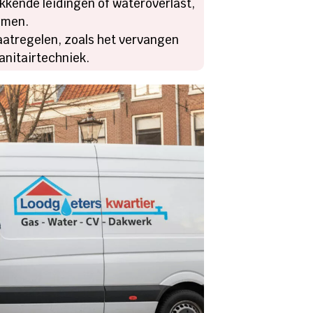
lekkende leidingen of wateroverlast,
omen.
aatregelen, zoals het vervangen
anitairtechniek.