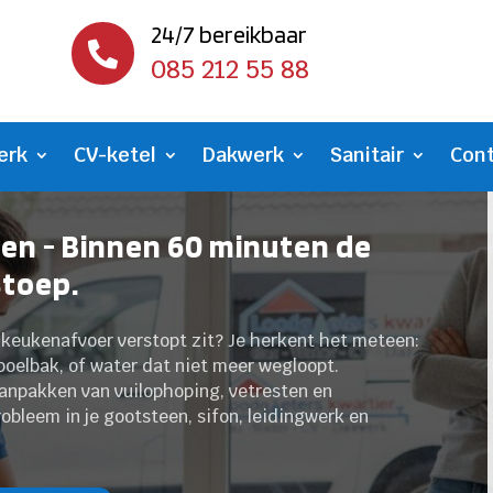
24/7 bereikbaar

085 212 55 88
erk
CV-ketel
Dakwerk
Sanitair
Con
n - Binnen 60 minuten de
stoep.
e keukenafvoer verstopt zit? Je herkent het meteen:
spoelbak, of water dat niet meer wegloopt.
anpakken van vuilophoping, vetresten en
bleem in je gootsteen, sifon, leidingwerk en