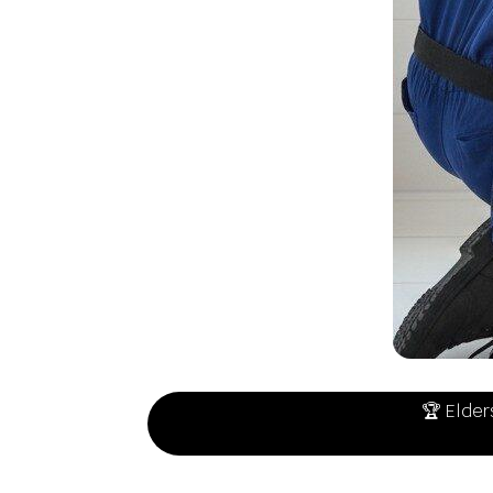
🏆 Elder