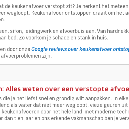
mdat de keukenafvoer verstopt zit? Je herkent het meteen
 meer wegloopt. Keukenafvoer ontstoppen draait om het 
en.
een, sifon, leidingwerk en afvoerbuis aan. Van hardnekki
aan bod. Zo voorkom je schade en stank in huis.
ren door onze
Google reviews over keukenafvoer ontstop
n afvoerproblemen zijn.
 Alles weten over een verstopte afvo
die je het liefst snel en grondig wilt aanpakken. In el
nd als water dat niet meer wegloopt, vieze geuren uit h
 keukenafvoeren door het hele land, met moderne techno
r dan tien jaar en ons erkende vakmanschap ben je verz