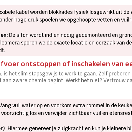
exibele kabel worden blokkades fysiek losgewrikt uit de 
 onder hoge druk spoelen we opgehoopte vetten en vuilre
gen
: De sifon wordt indien nodig gedemonteerd en grond
olcamera sporen we de exacte locatie en oorzaak van de
dt.
fvoer ontstoppen of inschakelen van ee
, is het slim stapsgewijs te werk te gaan. Zelf proberen i
t aan zware chemie begint. Werkt het niet? Vertrouw da
 Vang vuil water op en voorkom extra rommel in de keuke
e voorzichtig los en verwijder zichtbaar vuil en etensre
er)
: Hiermee genereer je zuigkracht en kun je kleinere bl