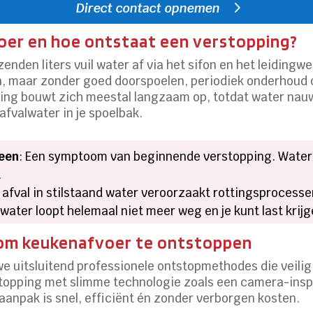
Direct contact opnemen
oer en hoe ontstaat een verstopping?
nden liters vuil water af via het sifon en het leidingwe
, maar zonder goed doorspoelen, periodiek onderhoud of
ing bouwt zich meestal langzaam op, totdat water nauw
afvalwater in je spoelbak.
een
: Een symptoom van beginnende verstopping. Wate
.
 afval in stilstaand water veroorzaakt rottingsprocess
 water loopt helemaal niet meer weg en je kunt last krij
om keukenafvoer te ontstoppen
e uitsluitend professionele ontstopmethodes die veilig z
erstopping met slimme technologie zoals een camera-in
 aanpak is snel, efficiënt én zonder verborgen kosten.