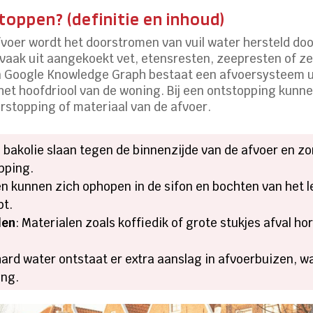
oppen? (definitie en inhoud)
voer wordt het doorstromen van vuil water hersteld doo
aak uit aangekoekt vet, etensresten, zeepresten of zel
n Google Knowledge Graph bestaat een afvoersysteem uit
het hoofdriool van de woning. Bij een ontstopping kunn
erstopping of materiaal van de afvoer.
n bakolie slaan tegen de binnenzijde van de afvoer en z
opping.
en kunnen zich ophopen in de sifon en bochten van het 
pt.
len
: Materialen zoals koffiedik of grote stukjes afval ho
hard water ontstaat er extra aanslag in afvoerbuizen,
ing.