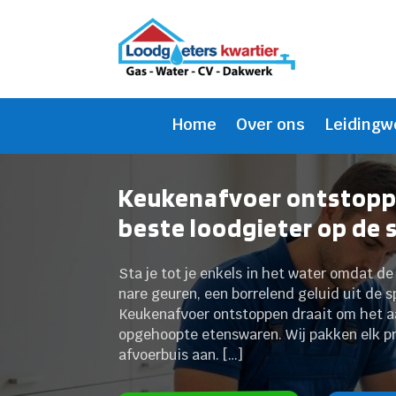
Home
Over ons
Leidingw
Keukenafvoer ontstoppe
beste loodgieter op de 
Sta je tot je enkels in het water omdat d
nare geuren, een borrelend geluid uit de 
Keukenafvoer ontstoppen draait om het a
opgehoopte etenswaren. Wij pakken elk pro
afvoerbuis aan. […]