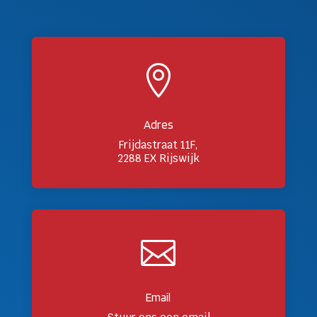

Adres
Frijdastraat 11F,
2288 EX Rijswijk

Email