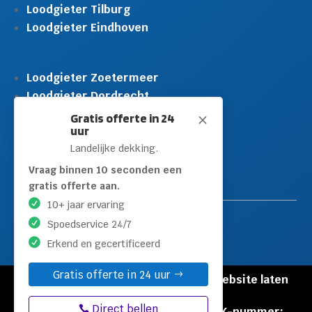
Loodgieter Tilburg
Loodgieter Eindhoven
Loodgieter Zoetermeer
Loodgieter Dordrecht
Loodgieter Rijswijk
Gratis offerte in 24
M
uur
Loodgieter Schiedam
Landelijke dekking.
Loodgieter Leidschendam
Loodgieter Hilversum
Vraag binnen 10 seconden een
gratis offerte aan.
10+ jaar ervaring
Spoedservice 24/7
Erkend en gecertificeerd
Gratis offerte in 24 uur
© Copyright Loodgieters Kwartier |
Website laten
maken door Flexamedia
Direct bellen
Privacyverklaring
|
Disclaimer
|
KVK-nummer: