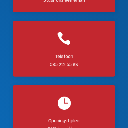
Stuur ons een email

Telefoon
085 212 55 88

Openingstijden