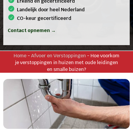
Erkend en gecertificeerd
Landelijk door heel Nederland
CO-keur gecertificeerd
Contact opnemen →
Home
-
Afvoer en Verstoppingen
-
Hoe voorkom
je verstoppingen in huizen met oude leidingen
en smalle buizen?