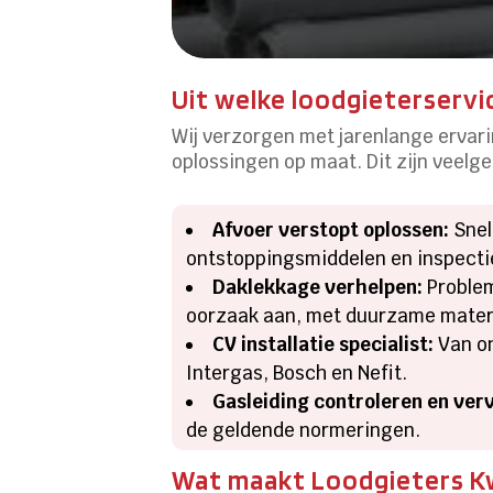
Uit welke loodgieterservi
Wij verzorgen met jarenlange ervarin
oplossingen op maat.​ Dit zijn veelg
Afvoer verstopt oplossen:
Snel
ontstoppingsmiddelen en inspecties
Daklekkage verhelpen:
Problem
oorzaak aan, met duurzame materia
CV installatie specialist:
Van on
Intergas, Bosch en Nefit.​
Gasleiding controleren en ver
de geldende normeringen.​
Wat maakt Loodgieters Kwa