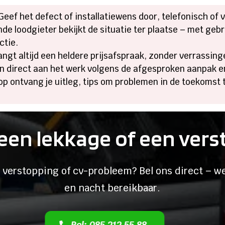
Geef het defect of installatiewens door, telefonisch of 
de loodgieter bekijkt de situatie ter plaatse – met ge
tie.​
ngt altijd een heldere prijsafspraak, zonder verrassinge
n direct aan het werk volgens de afgesproken aanpak en 
op ontvang je uitleg, tips om problemen in de toekomst
een lekkage of een ver
 verstopping of cv-probleem? Bel ons direct – we
en nacht bereikbaar.
Bel: 085 212 55 88