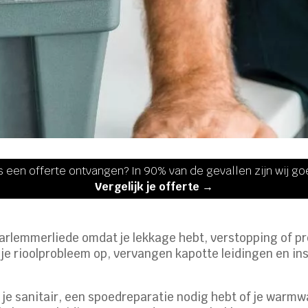
s een offerte ontvangen? In 90% van de gevallen zijn wij g
Vergelijk je offerte →
aarlemmerliede omdat je lekkage hebt, verstopping of pr
l je rioolprobleem op, vervangen kapotte leidingen en i
je sanitair, een spoedreparatie nodig hebt of je warmwat