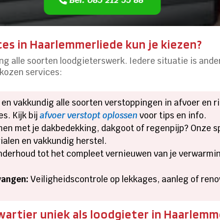
ces in Haarlemmerliede kun je kiezen?
g alle soorten loodgieterswerk.​ Iedere situatie is ande
ekozen services:
 en vakkundig alle soorten verstoppingen in afvoer en r
.​ Kijk bij
afvoer verstopt oplossen
voor tips en info.​
en met je dakbedekking, dakgoot of regenpijp? Onze spe
len en vakkundig herstel.​
derhoud tot het compleet vernieuwen van je verwarmi
vangen:
Veiligheidscontrole op lekkages, aanleg of renov
rtier uniek als loodgieter in Haarlemm