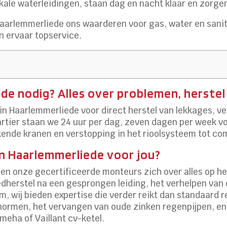
kale waterleidingen, staan dag en nacht klaar en zorgen
Haarlemmerliede ons waarderen voor gas, water en sani
n ervaar topservice.​
e nodig? Alles over problemen, herstel 
in Haarlemmerliede voor direct herstel van lekkages, v
rtier staan we 24 uur per dag, zeven dagen per week vo
kende kranen en verstopping in het rioolsysteem tot comp
in Haarlemmerliede voor jou?
n onze gecertificeerde monteurs zich over alles op he
dherstel na een gesprongen leiding, het verhelpen van 
 wij bieden expertise die verder reikt dan standaard r
-normen, het vervangen van oude zinken regenpijpen, e
ha of Vaillant cv-ketel.​