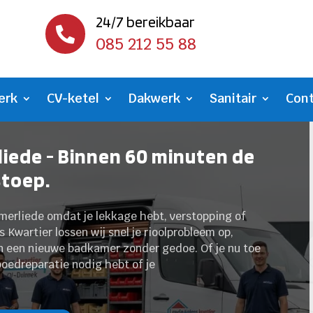
24/7 bereikbaar

085 212 55 88
erk
CV-ketel
Dakwerk
Sanitair
Con
iede - Binnen 60 minuten de
stoep.
mmerliede omdat je lekkage hebt, verstopping of
 Kwartier lossen wij snel je rioolprobleem op,
n een nieuwe badkamer zonder gedoe.​ Of je nu toe
poedreparatie nodig hebt of je