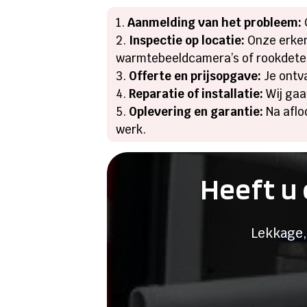
Aanmelding van het probleem:
Inspectie op locatie:
Onze erken
warmtebeeldcamera’s of rookdetec
Offerte en prijsopgave:
Je ontva
Reparatie of installatie:
Wij gaa
Oplevering en garantie:
Na aflo
werk.​
Heeft u 
Lekkage,