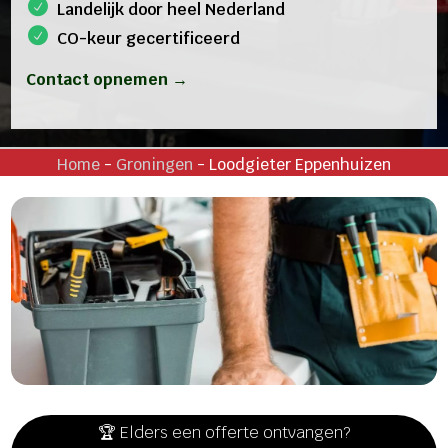
Landelijk door heel Nederland
CO-keur gecertificeerd
Contact opnemen →
Home
-
Groningen
-
Loodgieter Eppenhuizen
🏆 Elders een offerte ontvangen?