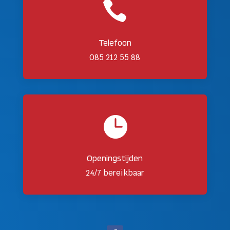

Telefoon
085 212 55 88

Openingstijden
24/7 bereikbaar