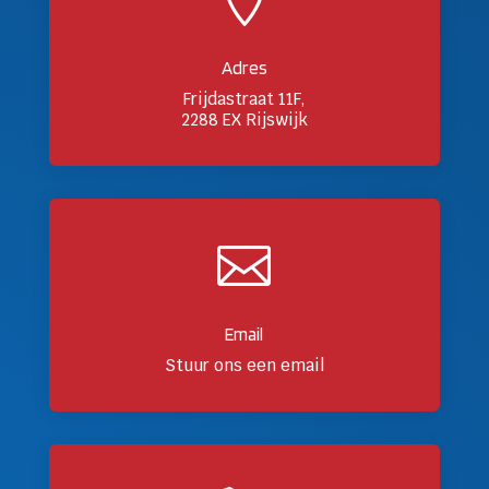
Adres
Frijdastraat 11F,
2288 EX Rijswijk

Email
Stuur ons een email