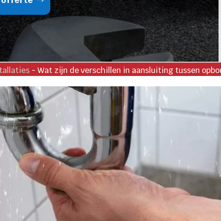
allaties
-
Wat zijn de verschillen in aansluiting tussen op