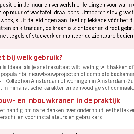
positie in de muur en verwerk hier leidingen voor warm
 op muur of wastafel, draai aansluitmoeren stevig vast
wbox, sluit de leidingen aan, test op lekkage vóór het 
ten en kitranden, de kraan is zichtbaar en direct gebru
et tegels of stucwerk en monteer de zichtbare bedieni
t bij welk gebruik?
is ideaal als je snel resultaat wilt, weinig wilt hakken
l populair bij nieuwbouwprojecten of complete badkamer
t NH Collection Amsterdam of woningen in Amsterdam-Zuid
et minimalistische karakter en eenvoudige schoonmaak
ouw- en inbouwkranen in de praktijk
 het handig om na te denken over onderhoud, esthetiek 
rschillen voor installateurs en gebruikers: