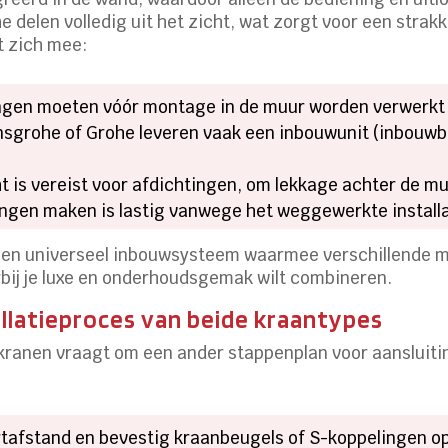
delen volledig uit het zicht, wat zorgt voor een strakk
t zich mee:
ingen moeten vóór montage in de muur worden verwerkt
ansgrohe of Grohe leveren vaak een inbouwunit (inbouwb
ht is vereist voor afdichtingen, om lekkage achter de m
ingen maken is lastig vanwege het weggewerkte install
d een universeel inbouwsysteem waarmee verschillende
rbij je luxe en onderhoudsgemak wilt combineren.
llatieproces van beide kraantypes
ranen vraagt om een ander stappenplan voor aansluiti
rtafstand en bevestig kraanbeugels of S-koppelingen o