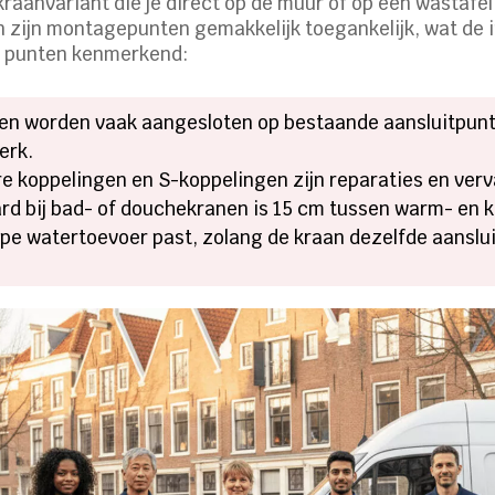
raanvariant die je direct op de muur of op een wastafel 
n zijn montagepunten gemakkelijk toegankelijk, wat de i
de punten kenmerkend:
en worden vaak aangesloten op bestaande aansluitpunt
erk.
re koppelingen en S-koppelingen zijn reparaties en verv
ard bij bad- of douchekranen is 15 cm tussen warm- en 
 type watertoevoer past, zolang de kraan dezelfde aansl