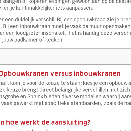
ibele slangen of koperen leidingen gewoon aan op de best
, en je kunt makkelijker iets aanpassen.
er een duidelijk verschil. Bij een opbouwkraan zie je pre
. Bij een inbouwkraan moet je vaak de muur openmaken b
iever een loodgieter inschakelt, het is handig deze versch
or jouw badkamer of keuken!
ng: Opbouwkranen versus inbouwkranen
aft kom je voor de keuze te staan: kies je een opbouwk
e keuze brengt direct belangrijke verschillen met zich
Hansgrohe en Sphinx bieden diverse modellen waarbij aa
 vaak gewerkt met specifieke standaarden, zoals de har
n hoe werkt de aansluiting?