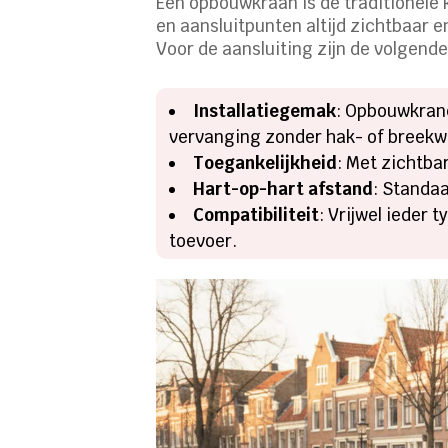
Een opbouwkraan is de traditionele k
en aansluitpunten altijd zichtbaar e
Voor de aansluiting zijn de volgen
Installatiegemak
: Opbouwkran
vervanging zonder hak- of breekw
Toegankelijkheid
: Met zichtba
Hart-op-hart afstand
: Standa
Compatibiliteit
: Vrijwel ieder
toevoer.