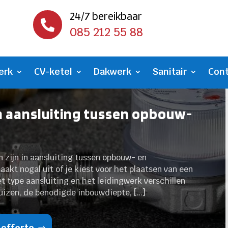
24/7 bereikbaar

085 212 55 88
erk
CV-ketel
Dakwerk
Sanitair
Con
in aansluiting tussen opbouw-
en zijn in aansluiting tussen opbouw- en
akt nogal uit of je kiest voor het plaatsen van een
 type aansluiting en het leidingwerk verschillen
 buizen, de benodigde inbouwdiepte, […]
 offerte