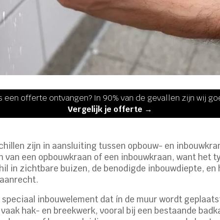
s een offerte ontvangen? In 90% van de gevallen zijn wij g
Vergelijk je offerte →
schillen zijn in aansluiting tussen opbouw- en inbouwkra
tsen van een opbouwkraan of een inbouwkraan, want het t
chil in zichtbare buizen, de benodigde inbouwdiepte, en
 aanrecht.
speciaal inbouwelement dat ín de muur wordt geplaatst
t vaak hak- en breekwerk, vooral bij een bestaande bad