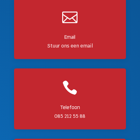

Email
Stuur ons een email

Telefoon
085 212 55 88