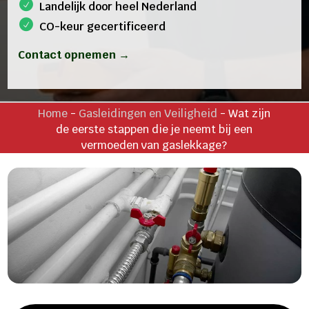
Landelijk door heel Nederland
CO-keur gecertificeerd
Contact opnemen →
Home
-
Gasleidingen en Veiligheid
-
Wat zijn
de eerste stappen die je neemt bij een
vermoeden van gaslekkage?