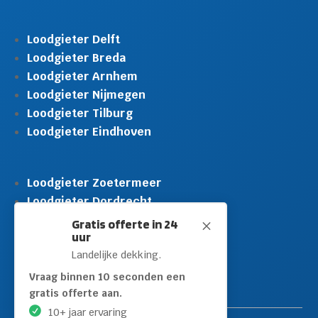
Loodgieter Delft
Loodgieter Breda
Loodgieter Arnhem
Loodgieter Nijmegen
Loodgieter Tilburg
Loodgieter Eindhoven
Loodgieter Zoetermeer
Loodgieter Dordrecht
Loodgieter Rijswijk
Gratis offerte in 24
M
uur
Loodgieter Schiedam
Landelijke dekking.
Loodgieter Leidschendam
Loodgieter Hilversum
Vraag binnen 10 seconden een
gratis offerte aan.
10+ jaar ervaring