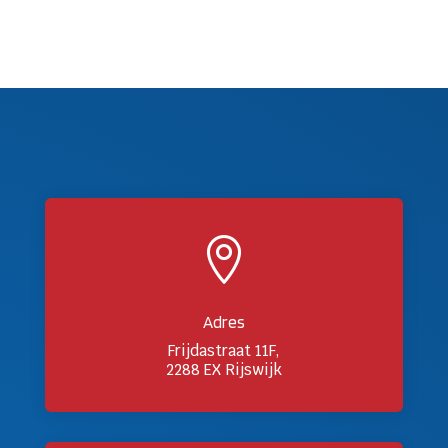

Adres
Frijdastraat 11F,
2288 EX Rijswijk