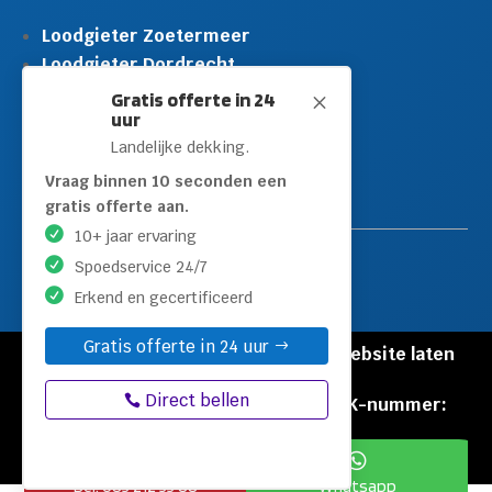
Loodgieter Zoetermeer
Loodgieter Dordrecht
Loodgieter Rijswijk
Gratis offerte in 24
M
uur
Loodgieter Schiedam
Landelijke dekking.
Loodgieter Leidschendam
Loodgieter Hilversum
Vraag binnen 10 seconden een
gratis offerte aan.
10+ jaar ervaring
Spoedservice 24/7
Erkend en gecertificeerd
Gratis offerte in 24 uur
© Copyright Loodgieters Kwartier |
Website laten
maken door Flexamedia
Direct bellen
Privacyverklaring
|
Disclaimer
|
KVK-nummer:
60471840


Bel: 085 212 55 88
Whatsapp