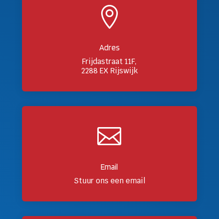

Adres
Frijdastraat 11F,
2288 EX Rijswijk

Email
Stuur ons een email