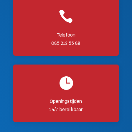

Telefoon
085 212 55 88

Openingstijden
24/7 bereikbaar