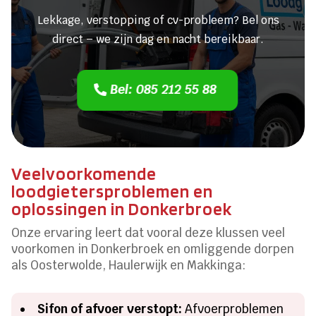
Lekkage, verstopping of cv-probleem? Bel ons
direct – we zijn dag en nacht bereikbaar.
Bel: 085 212 55 88
Veelvoorkomende
loodgietersproblemen en
oplossingen in Donkerbroek
Onze ervaring leert dat vooral deze klussen veel
voorkomen in Donkerbroek en omliggende dorpen
als Oosterwolde, Haulerwijk en Makkinga:
Sifon of afvoer verstopt:
Afvoerproblemen