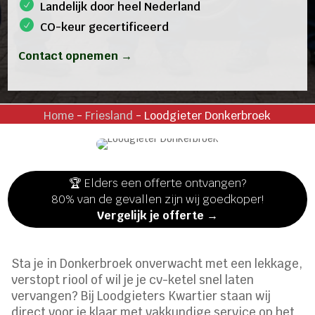
Landelijk door heel Nederland
CO-keur gecertificeerd
Contact opnemen →
Home
-
Friesland
-
Loodgieter Donkerbroek
🏆 Elders een offerte ontvangen?
80% van de gevallen zijn wij goedkoper!
Vergelijk je offerte →
Sta je in Donkerbroek onverwacht met een lekkage,
verstopt riool of wil je je cv-ketel snel laten
vervangen? Bij Loodgieters Kwartier staan wij
direct voor je klaar met vakkundige service op het