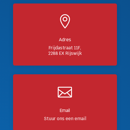

Adres
Frijdastraat 11F,
2288 EX Rijswijk

Email
Stuur ons een email