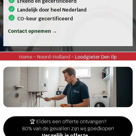
Erkend en gecertificeerd
Landelijk door heel Nederland
CO-keur gecertificeerd
Contact opnemen →
Home
-
Noord-Holland
-
Loodgieter Den Ilp
🏆 Elders een offerte ontvangen?
80% van de gevallen zijn wij goedkoper!
Vergelijk je offerte →